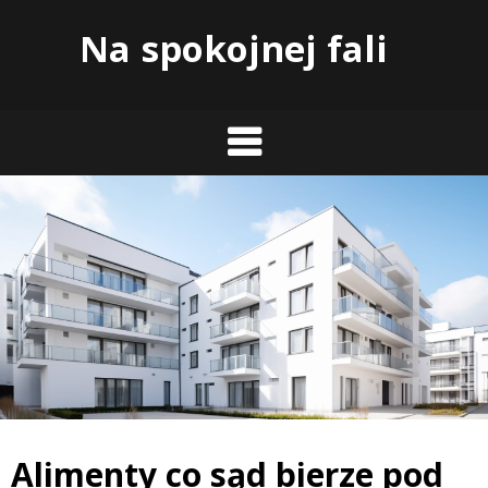
Skip
Na spokojnej fali
to
content
Alimenty co sąd bierze pod