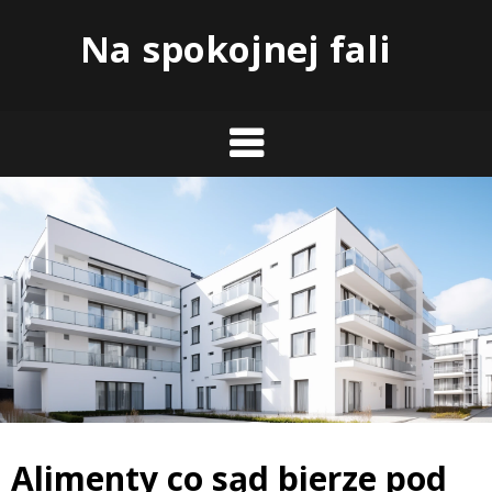
Skip
Na spokojnej fali
to
content
Alimenty co sąd bierze pod