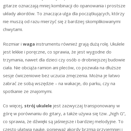
gitarze oznaczają mniej kombinacji do opanowania i prostsze
układy akordów. To znacząca ulga dla początkujących, którzy
nie muszą od razu mierzyć się z bardziej skomplikowanymi
chwytami.
Rozmiar i
waga
instrumentu również grają dużą rolę. Ukulele
jest lekkie i poręczne, co sprawia, że jest wygodne do
trzymania, nawet dla dzieci czy osób o drobniejszej budowie
ciała. Nie obciąża ramion ani pleców, co pozwala na dłuższe
sesje ćwiczeniowe bez uczucia zmęczenia. Można je łatwo
zabrać ze sobą wszędzie – na wakacje, do parku, czy na
spotkanie ze znajomymi.
Co więcej,
strój ukulele
jest zazwyczaj transponowany w
górę w porównaniu do gitary, a także używa się tzw. „high G”,
co sprawia, że dźwięki są jaśniejsze i bardziej melodyjne. To
często ułatwia naukę, ponieważ akordy brzmią przyjemniej i