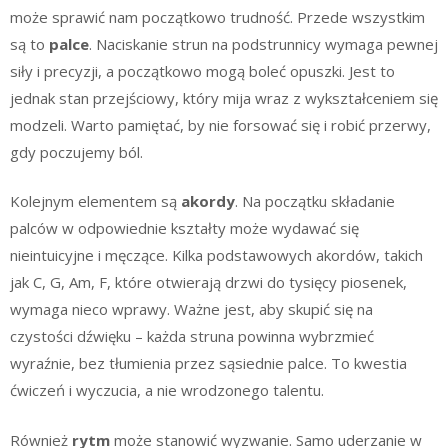
może sprawić nam początkowo trudność. Przede wszystkim
są to
palce
. Naciskanie strun na podstrunnicy wymaga pewnej
siły i precyzji, a początkowo mogą boleć opuszki. Jest to
jednak stan przejściowy, który mija wraz z wykształceniem się
modzeli. Warto pamiętać, by nie forsować się i robić przerwy,
gdy poczujemy ból.
Kolejnym elementem są
akordy
. Na początku składanie
palców w odpowiednie kształty może wydawać się
nieintuicyjne i męczące. Kilka podstawowych akordów, takich
jak C, G, Am, F, które otwierają drzwi do tysięcy piosenek,
wymaga nieco wprawy. Ważne jest, aby skupić się na
czystości dźwięku – każda struna powinna wybrzmieć
wyraźnie, bez tłumienia przez sąsiednie palce. To kwestia
ćwiczeń i wyczucia, a nie wrodzonego talentu.
Również
rytm
może stanowić wyzwanie. Samo uderzanie w