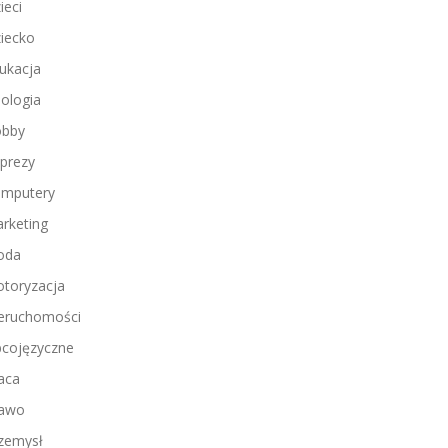
ieci
iecko
ukacja
ologia
bby
prezy
mputery
rketing
oda
toryzacja
eruchomości
cojęzyczne
aca
awo
zemysł