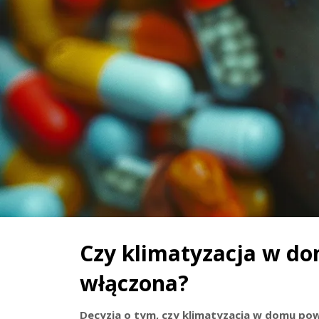
Czy klimatyzacja w do
włączona?
Decyzja o tym, czy klimatyzacja w domu powi