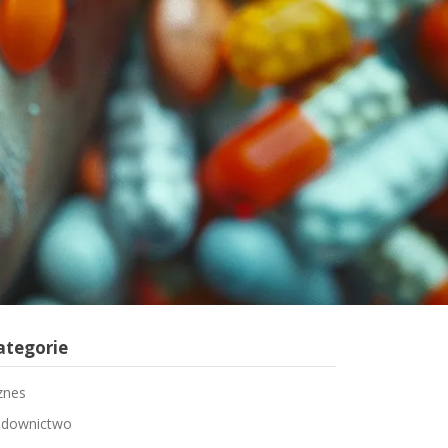
ategorie
znes
downictwo