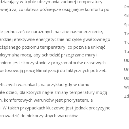
działający w trybie utrzymania zadanej temperatury
Ro
nętrza, co ułatwia późniejsze osiągnięcie komfortu po
Sk
Sp
le jednocześnie narażonych na silne nasłonecznienie,
Te
bardziej efektywne energetycznie niż cykle gwałtownego
Tr
pożądanego poziomu temperatury, co pozwala uniknąć
Tu
maksymalną mocą, aby schłodzić przegrzane mury i
Uk
zaniem jest skorzystanie z programatorów czasowych
Ur
ostosowują pracę klimatyzacji do faktycznych potrzeb.
Us
yficznych warunkach, na przykład gdy w domu
Wn
łe dzieci, dla których nagłe zmiany temperatury mogą
Zd
h, komfortowych warunków jest priorytetem, a
. W takich przypadkach kluczowe jest jednak precyzyjne
doprowadzić do niekorzystnych warunków.