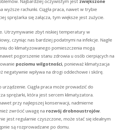
oblemów. Najbardziej oczywistym jest
zwiększone
 na wyższe rachunki. Ciągła praca, nawet w trybie
ej sprężarka się załącza, tym większe jest zużycie.
. Utrzymywanie zbyt niskiej temperatury w
wy, czyniąc nas bardziej podatnymi na infekcje. Nagłe
eniu do klimatyzowanego pomieszczenia mogą
nawet pogorszenie stanu zdrowia u osób cierpiących na
orowanie
poziomu wilgotności
, ponieważ klimatyzacja
ż negatywnie wpływa na drogi oddechowe i skórę.
 urządzenie. Ciągła praca może prowadzić do
cza sprężarki, która jest sercem klimatyzatora.
 nawet przy najlepszej konserwacji, nadmierne
wnież zwrócić uwagę na
rozwój drobnoustrojów
.
nie jest regularnie czyszczone, może stać się idealnym
stępnie są rozprowadzane po domu.