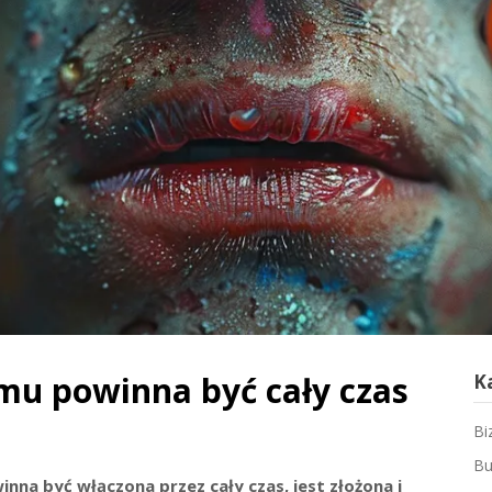
mu powinna być cały czas
K
Bi
Bu
nna być włączona przez cały czas, jest złożona i