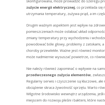
skonfigurowana, może prowadzić do szeregu pr
zużycie energii elektrycznej
, co przekłada się
utrzymania temperatury, zużywa prąd, a im części
Drugim ważnym aspektem jest wpływ na zdrowie
pomieszczeniach może osłabiać układ odpornościo
zmiany temperatury przy wychodzeniu i wchodz
powodować bóle głowy, problemy z zatokami, a 
choroby przewlekłe. Ważne jest również monit
może nadmiernie wysuszać powietrze, co równie
Nie należy również zapominać o wpływie na samo
przedwczesnego zużycia elementów
, zwłasz
Regularny serwis i czyszczenie są kluczowe, ale
obciążenie skraca żywotność sprzętu. Warto ró
Wilgotne środowisko wewnątrz urządzenia, jeśli 
miejscem do rozwoju pleśni i bakterii, które na