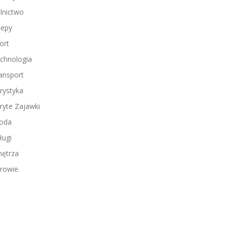
lnictwo
lepy
ort
chnologia
ansport
rystyka
ryte Zajawki
oda
ługi
ętrza
rowie