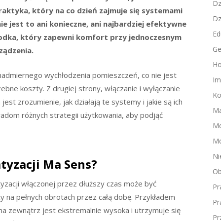
Dz
raktyka, który na co dzień zajmuje się systemami
Dz
e jest to ani konieczne, ani najbardziej efektywne
Ed
środka, który zapewni komfort przy jednoczesnym
Ge
rządzenia.
Ho
o nadmiernego wychłodzenia pomieszczeń, co nie jest
Im
ebne koszty. Z drugiej strony, włączanie i wyłączanie
Ko
jest zrozumienie, jak działają te systemy i jakie są ich
Ma
 wadom różnych strategii użytkowania, aby podjąć
M
Mo
Ni
atyzacji Ma Sens?
Ob
atyzacji włączonej przez dłuższy czas może być
Pr
cy na pełnych obrotach przez całą dobę. Przykładem
Pr
na zewnątrz jest ekstremalnie wysoka i utrzymuje się
Pr