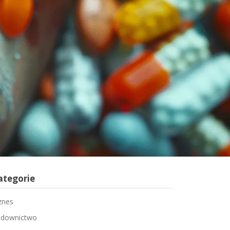
ategorie
znes
downictwo