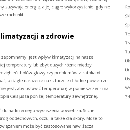
 zużywają energię, a jej ciągłe wykorzystanie, gdy nie
Ro
sze rachunki.
Sk
Sp
imatyzacji a zdrowie
Te
Tr
Tu
 zapominamy, jest wpływ klimatyzacji na nasze
Uk
iej temperatury lub zbyt dużych różnic między
Ur
ziębień, bólów głowy czy problemów z zatokami.
Us
ać, a ciągłe narażenie na sztucznie chłodne powietrze
Wn
żne jest, aby ustawić temperaturę w pomieszczeniu na
topni Celsjusza poniżej temperatury zewnętrznej.
Zd
ić do nadmiernego wysuszenia powietrza. Suche
dróg oddechowych, oczu, a także dla skóry. Może to
ozwiązaniem może być zastosowanie nawilżacza