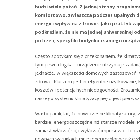
budzi wiele pytań. Z jednej strony pragnie
komfortowo, zwłaszcza podczas upalnych dni.
energii i wpływ na zdrowie. Jako praktyk za
podkreślam, że nie ma jednej uniwersalnej 
potrzeb, specyfiki budynku i samego urządz
Często spotykam się z przekonaniem, że klimatyza
tym pewna logika – urządzenie utrzymuje zada
Jednakże, w większości domowych zastosowań, t
zdrowe. Kluczem jest inteligentne użytkowanie, 
kosztów i potencjalnych niedogodności. Zrozumi
naszego systemu klimatyzacyjnego jest pierwszy
Warto pamiętać, że nowoczesne klimatyzatory, z
bardziej energooszczędne niż starsze modele. P
zamiast włączać się i wyłączać impulsowo. To ozn
pewnych warunkach mniej energochłonne niż cykl