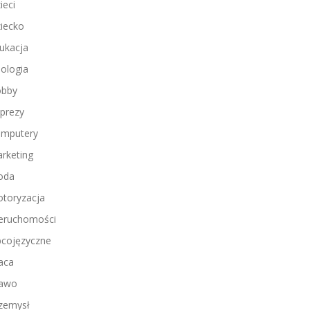
ieci
iecko
ukacja
ologia
bby
prezy
mputery
rketing
oda
toryzacja
eruchomości
cojęzyczne
aca
awo
zemysł