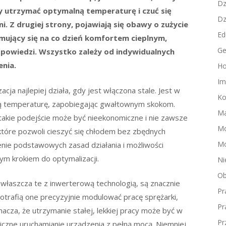
Dz
my utrzymać optymalną temperaturę i czuć się
Dz
 Z drugiej strony, pojawiają się obawy o zużycie
Ed
jmujący się na co dzień komfortem cieplnym,
Ge
odpowiedzi. Wszystko zależy od indywidualnych
enia.
Ho
Im
cja najlepiej działa, gdy jest włączona stale. Jest w
Ko
ną temperaturę, zapobiegając gwałtownym skokom.
Ma
akie podejście może być nieekonomiczne i nie zawsze
M
które pozwoli cieszyć się chłodem bez zbędnych
Mo
enie podstawowych zasad działania i możliwości
m krokiem do optymalizacji.
Ni
Ob
właszcza te z inwerterową technologią, są znacznie
Pr
otrafią one precyzyjnie modulować pracę sprężarki,
Pr
acza, że utrzymanie stałej, lekkiej pracy może być w
Pr
iczne uruchamianie urządzenia z pełną mocą. Niemniej