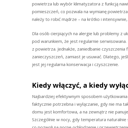
powietrza lub wybór klimatyzatora z funkcją naw
pomieszczeń, co pozwala na wymianę powietrza i
należy to robić mądrze – na krótko i intensywnie
Dla osób cierpiących na alergie lub problemy z 
pod warunkiem, że jest regularnie serwisowana. Fi
z powietrza. Jednakże, zaniedbanie czyszczenia f
zanieczyszczeń, zamiast je usuwać. Dlatego, jeśl
jest jej regularna konserwacja i czyszczenie.
Kiedy włączyć, a kiedy wyłą
Najbardziej efektywnym sposobem użytkowania kl
faktycznie potrzebna i wyłączanie, gdy nie ma tak
domu jest komfortowa, a na zewnątrz nie panuje
Szczególnie w nocy, gdy temperatura naturalnie 
co pozwoli na nocne ochłodzenie i przewietrzenie