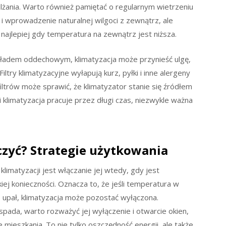
ilżania. Warto również pamiętać o regularnym wietrzeniu
 wprowadzenie naturalnej wilgoci z zewnątrz, ale
, najlepiej gdy temperatura na zewnątrz jest niższa.
układem oddechowym, klimatyzacja może przynieść ulgę,
ltry klimatyzacyjne wyłapują kurz, pyłki i inne alergeny
iltrów może sprawić, że klimatyzator stanie się źródłem
i klimatyzacja pracuje przez długi czas, niezwykle ważna
czyć? Strategie użytkowania
imatyzacji jest włączanie jej wtedy, gdy jest
iej konieczności. Oznacza to, że jeśli temperatura w
 upał, klimatyzacja może pozostać wyłączona.
spada, warto rozważyć jej wyłączenie i otwarcie okien,
 mieszkania. To nie tylko oszczędność energii, ale także