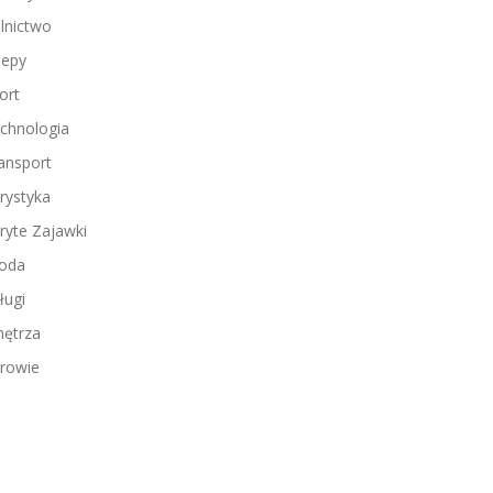
lnictwo
lepy
ort
chnologia
ansport
rystyka
ryte Zajawki
oda
ługi
ętrza
rowie