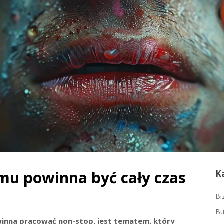
mu powinna być cały czas
K
Bi
Bu
winna pracować non-stop, jest tematem, który