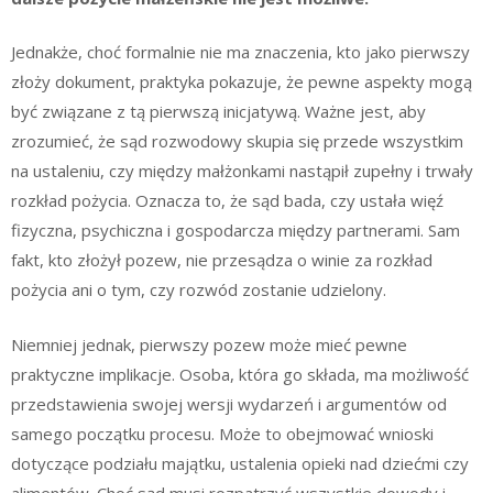
Jednakże, choć formalnie nie ma znaczenia, kto jako pierwszy
złoży dokument, praktyka pokazuje, że pewne aspekty mogą
być związane z tą pierwszą inicjatywą. Ważne jest, aby
zrozumieć, że sąd rozwodowy skupia się przede wszystkim
na ustaleniu, czy między małżonkami nastąpił zupełny i trwały
rozkład pożycia. Oznacza to, że sąd bada, czy ustała więź
fizyczna, psychiczna i gospodarcza między partnerami. Sam
fakt, kto złożył pozew, nie przesądza o winie za rozkład
pożycia ani o tym, czy rozwód zostanie udzielony.
Niemniej jednak, pierwszy pozew może mieć pewne
praktyczne implikacje. Osoba, która go składa, ma możliwość
przedstawienia swojej wersji wydarzeń i argumentów od
samego początku procesu. Może to obejmować wnioski
dotyczące podziału majątku, ustalenia opieki nad dziećmi czy
alimentów. Choć sąd musi rozpatrzyć wszystkie dowody i