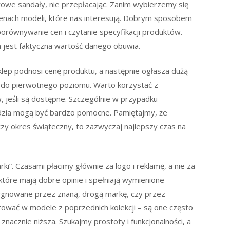
owe sandały, nie przepłacając. Zanim wybierzemy się
cenach modeli, które nas interesują. Dobrym sposobem
porównywanie cen i czytanie specyfikacji produktów.
a jest faktyczna wartość danego obuwia.
lep podnosi cenę produktu, a następnie ogłasza dużą
ę do pierwotnego poziomu. Warto korzystać z
 jeśli są dostępne. Szczególnie w przypadku
ędzia mogą być bardzo pomocne. Pamiętajmy, że
zy okres świąteczny, to zazwyczaj najlepszy czas na
ki”. Czasami płacimy głównie za logo i reklamę, a nie za
które mają dobre opinie i spełniają wymienione
 sygnowane przez znaną, drogą markę, czy przez
ować w modele z poprzednich kolekcji – są one często
znacznie niższa. Szukajmy prostoty i funkcjonalności, a