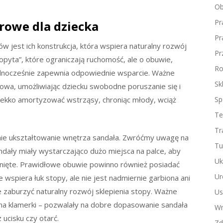
Ob
Pr
drowe dla dziecka
Pr
w jest ich konstrukcja, która wspiera naturalny rozwój
Pr
opyta”, które ograniczają ruchomość, ale o obuwie,
Ro
ednocześnie zapewnia odpowiednie wsparcie. Ważne
Sk
gowa, umożliwiając dziecku swobodne poruszanie się i
 lekko amortyzować wstrząsy, chroniąc młody, wciąż
Sp
Te
Tr
e ukształtowanie wnętrza sandała. Zwróćmy uwagę na
Tu
sandały miały wystarczająco dużo miejsca na palce, aby
Uk
iśnięte. Prawidłowe obuwie powinno również posiadać
Ur
e wspiera łuk stopy, ale nie jest nadmiernie garbiona ani
 zaburzyć naturalny rozwój sklepienia stopy. Ważne
Us
y na klamerki – pozwalały na dobre dopasowanie sandała
Wn
 ucisku czy otarć.
Zd