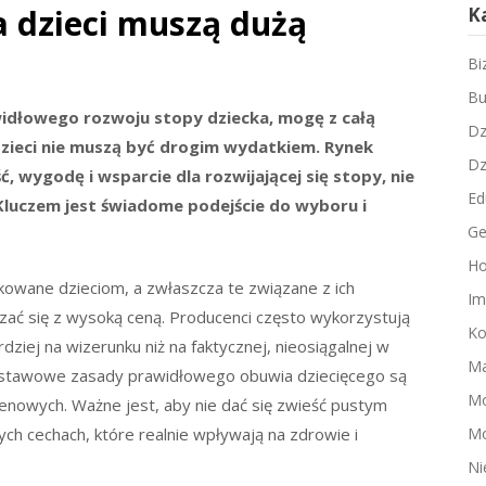
a dzieci muszą dużą
K
Bi
Bu
rawidłowego rozwoju stopy dziecka, mogę z całą
Dz
zieci nie muszą być drogim wydatkiem. Rynek
Dz
ść, wygodę i wsparcie dla rozwijającej się stopy, nie
Ed
luczem jest świadome podejście do wyboru i
Ge
Ho
kowane dzieciom, a zwłaszcza te związane z ich
Im
ać się z wysoką ceną. Producenci często wykorzystują
Ko
dziej na wizerunku niż na faktycznej, nieosiągalnej w
Ma
podstawowe zasady prawidłowego obuwia dziecięcego są
M
enowych. Ważne jest, aby nie dać się zwieść pustym
Mo
ch cechach, które realnie wpływają na zdrowie i
Ni