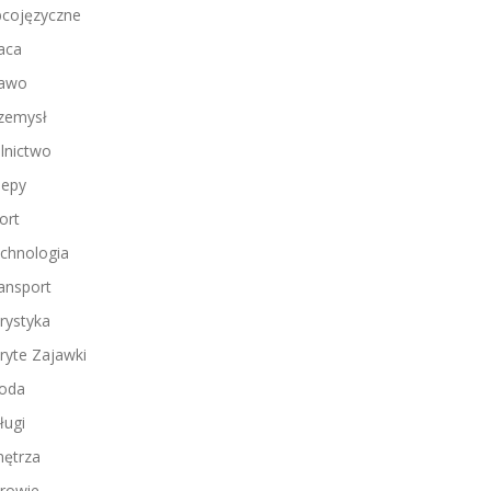
cojęzyczne
aca
awo
zemysł
lnictwo
lepy
ort
chnologia
ansport
rystyka
ryte Zajawki
oda
ługi
ętrza
rowie