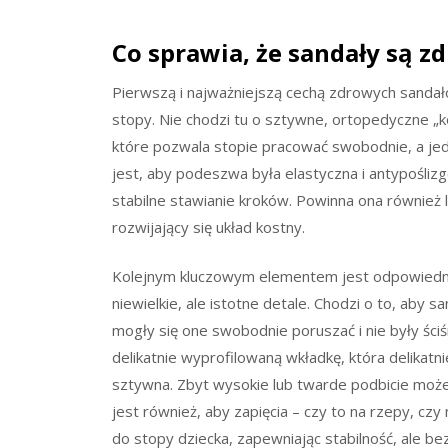
Co sprawia, że sandały są z
Pierwszą i najważniejszą cechą zdrowych sandałó
stopy. Nie chodzi tu o sztywne, ortopedyczne „k
które pozwala stopie pracować swobodnie, a j
jest, aby podeszwa była elastyczna i antypośliz
stabilne stawianie kroków. Powinna ona również
rozwijający się układ kostny.
Kolejnym kluczowym elementem jest odpowiedni
niewielkie, ale istotne detale. Chodzi o to, aby 
mogły się one swobodnie poruszać i nie były śc
delikatnie wyprofilowaną wkładkę, która delikatni
sztywna. Zbyt wysokie lub twarde podbicie może
jest również, aby zapięcia – czy to na rzepy, cz
do stopy dziecka, zapewniając stabilność, ale bez