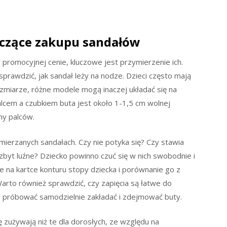
czące zakupu sandałów
 promocyjnej cenie, kluczowe jest przymierzenie ich.
prawdzić, jak sandał leży na nodze. Dzieci często mają
miarze, różne modele mogą inaczej układać się na
lcem a czubkiem buta jest około 1-1,5 cm wolnej
hy palców.
ierzanych sandałach. Czy nie potyka się? Czy stawia
ą zbyt luźne? Dziecko powinno czuć się w nich swobodnie i
na kartce konturu stopy dziecka i porównanie go z
 Warto również sprawdzić, czy zapięcia są łatwe do
 aby próbować samodzielnie zakładać i zdejmować buty.
ę zużywają niż te dla dorosłych, ze względu na