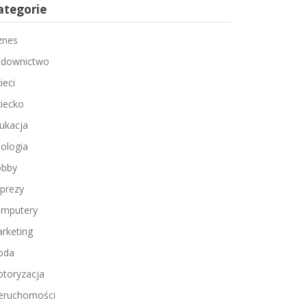
ategorie
znes
downictwo
ieci
iecko
ukacja
ologia
bby
prezy
mputery
rketing
oda
toryzacja
eruchomości