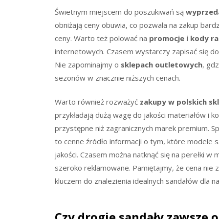
Świetnym miejscem do poszukiwań są
wyprzed
obniżają ceny obuwia, co pozwala na zakup bard
ceny. Warto też polować na
promocje i kody r
internetowych. Czasem wystarczy zapisać się do
Nie zapominajmy o
sklepach outletowych
, gd
sezonów w znacznie niższych cenach.
Warto również rozważyć
zakupy w polskich sk
przykładają dużą wagę do jakości materiałów i ko
przystępne niż zagranicznych marek premium. S
to cenne źródło informacji o tym, które modele s
jakości. Czasem można natknąć się na perełki w m
szeroko reklamowane. Pamiętajmy, że cena nie z
kluczem do znalezienia idealnych sandałów dla na
Czy drogie sandały zawsze o