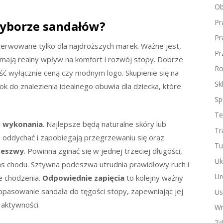
Ob
Pr
wyborze sandałów?
Pr
erwowane tylko dla najdroższych marek. Ważne jest,
Pr
mają realny wpływ na komfort i rozwój stopy. Dobrze
Ro
eść wyłącznie ceną czy modnym logo. Skupienie się na
Sk
rok do znalezienia idealnego obuwia dla dziecka, które
Sp
Te
ł wykonania
. Najlepsze będą naturalne skóry lub
Tr
ie oddychać i zapobiegają przegrzewaniu się oraz
Tu
deszwy
. Powinna zginać się w jednej trzeciej długości,
Uk
czas chodu. Sztywna podeszwa utrudnia prawidłowy ruch i
Ur
e chodzenia.
Odpowiednie zapięcia
to kolejny ważny
opasowanie sandała do tęgości stopy, zapewniając jej
Us
 aktywności.
Wn
Zd