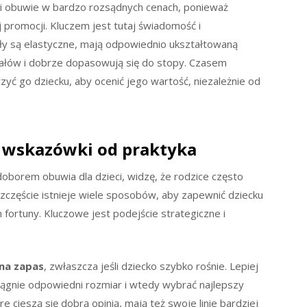
ci obuwie w bardzo rozsądnych cenach, ponieważ
iej promocji. Kluczem jest tutaj świadomość i
y są elastyczne, mają odpowiednio ukształtowaną
ałów i dobrze dopasowują się do stopy. Czasem
zyć go dziecku, aby ocenić jego wartość, niezależnie od
i wskazówki od praktyka
doborem obuwia dla dzieci, widzę, że rodzice często
zczęście istnieje wiele sposobów, aby zapewnić dziecku
fortuny. Kluczowe jest podejście strategiczne i
na zapas
, zwłaszcza jeśli dziecko szybko rośnie. Lepiej
gnie odpowiedni rozmiar i wtedy wybrać najlepszy
e cieszą się dobrą opinią, mają też swoje linie bardziej