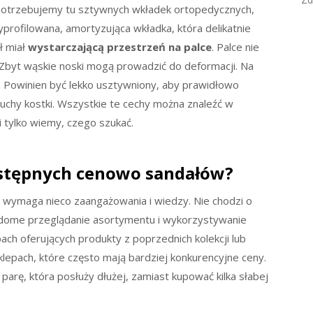
 potrzebujemy tu sztywnych wkładek ortopedycznych,
wyprofilowana, amortyzująca wkładka, która delikatnie
ł miał
wystarczającą przestrzeń na palce
. Palce nie
Zbyt wąskie noski mogą prowadzić do deformacji. Na
. Powinien być lekko usztywniony, aby prawidłowo
ć ruchy kostki. Wszystkie te cechy można znaleźć w
i tylko wiemy, czego szukać.
ystępnych cenowo sandałów?
 wymaga nieco zaangażowania i wiedzy. Nie chodzi o
iadome przeglądanie asortymentu i wykorzystywanie
ach oferujących produkty z poprzednich kolekcji lub
epach, które często mają bardziej konkurencyjne ceny.
rę, która posłuży dłużej, zamiast kupować kilka słabej