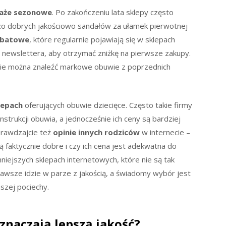
aże sezonowe
. Po zakończeniu lata sklepy często
zo dobrych jakościowo sandałów za ułamek pierwotnej
abatowe
, które regularnie pojawiają się w sklepach
 newslettera, aby otrzymać zniżkę na pierwsze zakupy.
zie można znaleźć markowe obuwie z poprzednich
lepach
oferujących obuwie dziecięce. Często takie firmy
nstrukcji obuwia, a jednocześnie ich ceny są bardziej
prawdzajcie też
opinie innych rodziców
w internecie –
ą faktycznie dobre i czy ich cena jest adekwatna do
niejszych sklepach internetowych, które nie są tak
awsze idzie w parze z jakością, a świadomy wybór jest
szej pociechy.
znaczają lepszą jakość?