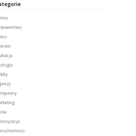
ategorie
znes
downictwo
ieci
iecko
ukacja
ologia
bby
prezy
mputery
rketing
oda
toryzacja
eruchomości