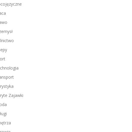
cojęzyczne
aca
awo
zemysł
lnictwo
lepy
ort
chnologia
ansport
rystyka
ryte Zajawki
oda
ługi
ętrza
rowie