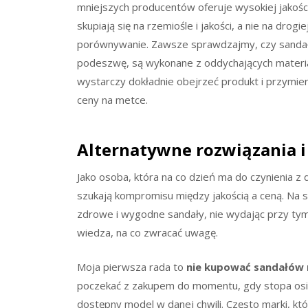
mniejszych producentów oferuje wysokiej jakoś
skupiają się na rzemiośle i jakości, a nie na drog
porównywanie. Zawsze sprawdzajmy, czy sandał
podeszwę, są wykonane z oddychających materi
wystarczy dokładnie obejrzeć produkt i przymier
ceny na metce.
Alternatywne rozwiązania 
Jako osoba, która na co dzień ma do czynienia z 
szukają kompromisu między jakością a ceną. Na s
zdrowe i wygodne sandały, nie wydając przy tym 
wiedza, na co zwracać uwagę.
Moja pierwsza rada to
nie kupować sandałów 
poczekać z zakupem do momentu, gdy stopa osią
dostępny model w danej chwili. Często marki, któr