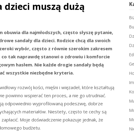
a dzieci muszą dużą
K
Bi
Bu
m obuwia dla najmłodszych, często słyszę pytanie,
Dz
owe sandały dla dzieci. Rodzice chcą dla swoich
Dz
 szeroki wybór, często z równie szerokim zakresem
Ed
 co tak naprawdę stanowi o zdrowiu i komforcie
Ge
ingowym hasłem. Nie każde drogie sandały będą
iać wszystkie niezbędne kryteria.
Ho
Im
idłowy rozwój kości, mięśni i więzadeł, które kształtują
Ko
ie powinno wspierać ten proces, a nie go utrudniać.
Ma
mają odpowiednio wyprofilowaną podeszwę, dobrze
M
ychających materiałów. Niestety, często te cechy są
Mo
o zapłacić. Moje doświadczenie pokazuje jednak, że
 domowego budżetu.
Ni