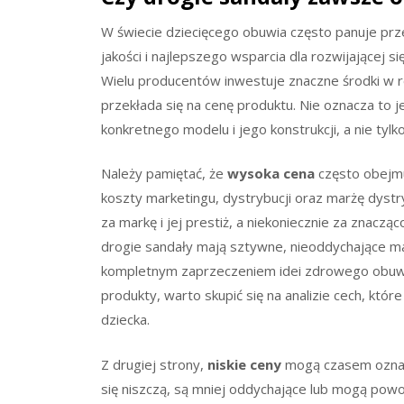
W świecie dziecięcego obuwia często panuje prz
jakości i najlepszego wsparcia dla rozwijającej s
Wielu producentów inwestuje znaczne środki w r
przekłada się na cenę produktu. Nie oznacza to j
konkretnego modelu i jego konstrukcji, a nie tylk
Należy pamiętać, że
wysoka cena
często obejmuj
koszty marketingu, dystrybucji oraz marżę dys
za markę i jej prestiż, a niekoniecznie za znacz
drogie sandały mają sztywne, nieoddychające mat
kompletnym zaprzeczeniem idei zdrowego obuwia
produkty, warto skupić się na analizie cech, któ
dziecka.
Z drugiej strony,
niskie ceny
mogą czasem oznacz
się niszczą, są mniej oddychające lub mogą powod