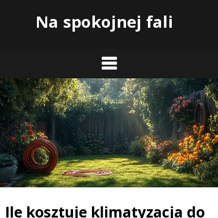
Skip
Na spokojnej fali
to
content
Ile kosztuje klimatyzacja do