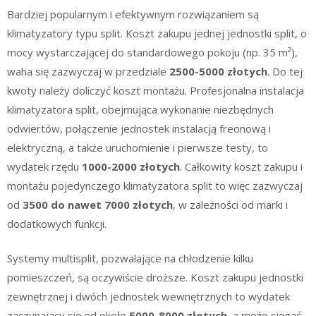
Bardziej popularnym i efektywnym rozwiązaniem są
klimatyzatory typu split. Koszt zakupu jednej jednostki split, o
mocy wystarczającej do standardowego pokoju (np. 35 m²),
waha się zazwyczaj w przedziale
2500-5000 złotych
. Do tej
kwoty należy doliczyć koszt montażu. Profesjonalna instalacja
klimatyzatora split, obejmująca wykonanie niezbędnych
odwiertów, połączenie jednostek instalacją freonową i
elektryczną, a także uruchomienie i pierwsze testy, to
wydatek rzędu
1000-2000 złotych
. Całkowity koszt zakupu i
montażu pojedynczego klimatyzatora split to więc zazwyczaj
od
3500 do nawet 7000 złotych
, w zależności od marki i
dodatkowych funkcji.
Systemy multisplit, pozwalające na chłodzenie kilku
pomieszczeń, są oczywiście droższe. Koszt zakupu jednostki
zewnętrznej i dwóch jednostek wewnętrznych to wydatek
zaczynający się od około
5000-8000 złotych
, a może sięgać