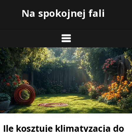
Skip
Na spokojnej fali
to
content
Ile kosztuje klimatyzacja do