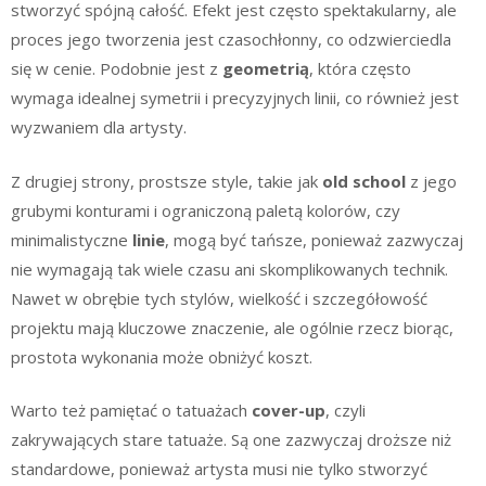
stworzyć spójną całość. Efekt jest często spektakularny, ale
proces jego tworzenia jest czasochłonny, co odzwierciedla
się w cenie. Podobnie jest z
geometrią
, która często
wymaga idealnej symetrii i precyzyjnych linii, co również jest
wyzwaniem dla artysty.
Z drugiej strony, prostsze style, takie jak
old school
z jego
grubymi konturami i ograniczoną paletą kolorów, czy
minimalistyczne
linie
, mogą być tańsze, ponieważ zazwyczaj
nie wymagają tak wiele czasu ani skomplikowanych technik.
Nawet w obrębie tych stylów, wielkość i szczegółowość
projektu mają kluczowe znaczenie, ale ogólnie rzecz biorąc,
prostota wykonania może obniżyć koszt.
Warto też pamiętać o tatuażach
cover-up
, czyli
zakrywających stare tatuaże. Są one zazwyczaj droższe niż
standardowe, ponieważ artysta musi nie tylko stworzyć