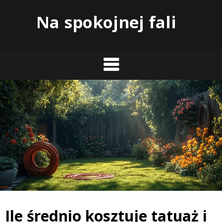
Skip
Na spokojnej fali
to
content
Ile średnio kosztuje tatuaż i