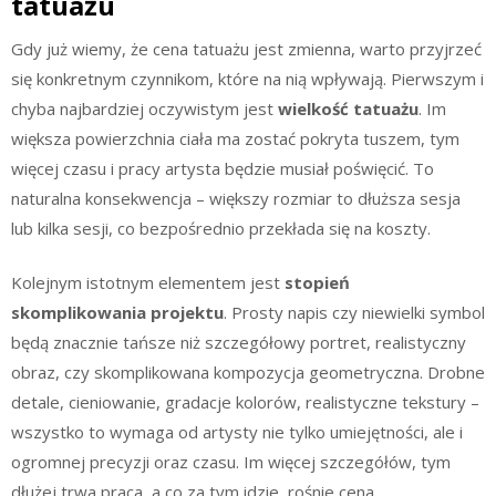
tatuażu
Gdy już wiemy, że cena tatuażu jest zmienna, warto przyjrzeć
się konkretnym czynnikom, które na nią wpływają. Pierwszym i
chyba najbardziej oczywistym jest
wielkość tatuażu
. Im
większa powierzchnia ciała ma zostać pokryta tuszem, tym
więcej czasu i pracy artysta będzie musiał poświęcić. To
naturalna konsekwencja – większy rozmiar to dłuższa sesja
lub kilka sesji, co bezpośrednio przekłada się na koszty.
Kolejnym istotnym elementem jest
stopień
skomplikowania projektu
. Prosty napis czy niewielki symbol
będą znacznie tańsze niż szczegółowy portret, realistyczny
obraz, czy skomplikowana kompozycja geometryczna. Drobne
detale, cieniowanie, gradacje kolorów, realistyczne tekstury –
wszystko to wymaga od artysty nie tylko umiejętności, ale i
ogromnej precyzji oraz czasu. Im więcej szczegółów, tym
dłużej trwa praca, a co za tym idzie, rośnie cena.