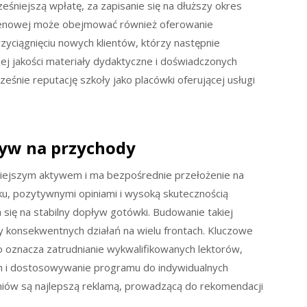
ześniejszą wpłatę, za zapisanie się na dłuższy okres
i cenowej może obejmować również oferowanie
yciągnięciu nowych klientów, którzy następnie
iej jakości materiały dydaktyczne i doświadczonych
eśnie reputację szkoły jako placówki oferującej usługi
ływ na przychody
niejszym aktywem i ma bezpośrednie przełożenie na
ku, pozytywnymi opiniami i wysoką skutecznością
 się na stabilny dopływ gotówki. Budowanie takiej
 konsekwentnych działań na wielu frontach. Kluczowe
co oznacza zatrudnianie wykwalifikowanych lektorów,
 i dostosowywanie programu do indywidualnych
iów są najlepszą reklamą, prowadzącą do rekomendacji