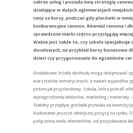
zakres usług i posiada inną strategię cenową
działające w dużych aglomeracjach miejskich
ceny za kursy, podczas gdy placówki w mnie
konkurencyjne cenowo. Również renoma i dłu
sprawdzone marki często przyciągają więcej 
Ważne jest także to, czy szkoła specjalizuje
docelowych, na przykład kursy biznesowe dla
dzieci czy przygotowanie do egzaminów cert
Dodatkowe źródła dochodu mogą obejmować spr
warsztatów tematycznych, a nawet wyjazdów jęz
potencjał przychodowy. Szkoła, która potrafi efe
wynagrodzenia lektorów, marketing i materiały – 
Stabilny przepływ gotówki pozwala na inwestycj
budowanie jeszcze silniejszej pozycji na rynku.
połączenia wielu elementów, od pozyskiwania kl