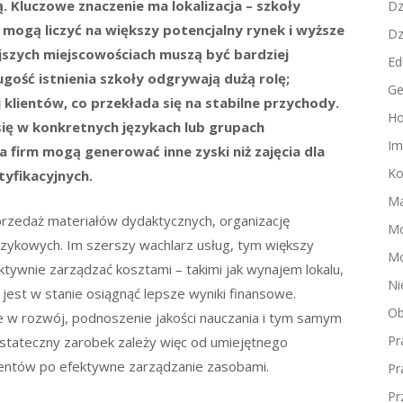
. Kluczowe znaczenie ma lokalizacja – szkoły
Dz
 mogą liczyć na większy potencjalny rynek i wyższe
Dz
jszych miejscowościach muszą być bardziej
Ed
gość istnienia szkoły odgrywają dużą rolę;
Ge
klientów, co przekłada się na stabilne przychody.
Ho
 się w konkretnych językach lub grupach
Im
 firm mogą generować inne zyski niż zajęcia dla
Ko
yfikacyjnych.
Ma
zedaż materiałów dydaktycznych, organizację
M
ykowych. Im szerszy wachlarz usług, tym większy
Mo
ktywnie zarządzać kosztami – takimi jak wynajem lokalu,
Ni
jest w stanie osiągnąć lepsze wyniki finansowe.
Ob
e w rozwój, podnoszenie jakości nauczania i tym samym
Pr
 Ostateczny zarobek zależy więc od umiejętnego
ientów po efektywne zarządzanie zasobami.
Pr
Pr