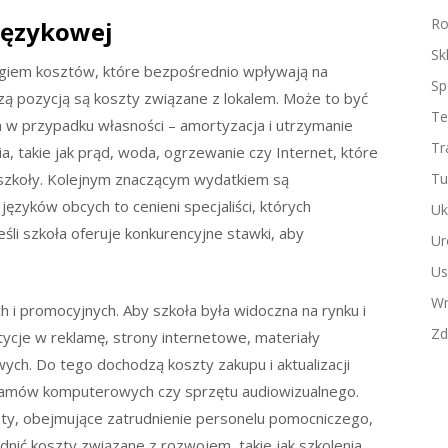
Ro
językowej
Sk
egiem kosztów, które bezpośrednio wpływają na
Sp
zą pozycją są koszty związane z lokalem. Może to być
Te
a w przypadku własności – amortyzacja i utrzymanie
Tr
, takie jak prąd, woda, ogrzewanie czy Internet, które
szkoły. Kolejnym znaczącym wydatkiem są
Tu
ęzyków obcych to cenieni specjaliści, których
Uk
śli szkoła oferuje konkurencyjne stawki, aby
Ur
Us
Wn
i promocyjnych. Aby szkoła była widoczna na rynku i
Zd
ycje w reklamę, strony internetowe, materiały
ch. Do tego dochodzą koszty zakupu i aktualizacji
ramów komputerowych czy sprzętu audiowizualnego.
szty, obejmujące zatrudnienie personelu pomocniczego,
nić koszty związane z rozwojem, takie jak szkolenia