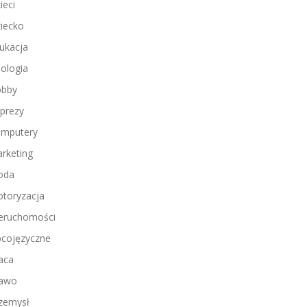
ieci
iecko
ukacja
ologia
bby
prezy
mputery
rketing
oda
toryzacja
eruchomości
cojęzyczne
aca
awo
zemysł