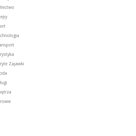
lnictwo
lepy
ort
chnologia
ansport
rystyka
ryte Zajawki
oda
ługi
ętrza
rowie