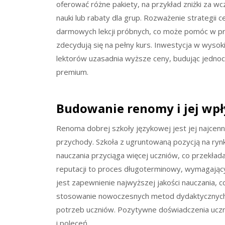
oferować różne pakiety, na przykład zniżki za wc
nauki lub rabaty dla grup. Rozważenie strategi
darmowych lekcji próbnych, co może pomóc w prz
zdecydują się na pełny kurs. Inwestycja w wysok
lektorów uzasadnia wyższe ceny, budując jednocz
premium.
Budowanie renomy i jej wp
Renoma dobrej szkoły językowej jest jej najcen
przychody. Szkoła z ugruntowaną pozycją na ryn
nauczania przyciąga więcej uczniów, co przekłada
reputacji to proces długoterminowy, wymagający
jest zapewnienie najwyższej jakości nauczania, 
stosowanie nowoczesnych metod dydaktycznych
potrzeb uczniów. Pozytywne doświadczenia uczn
i poleceń.