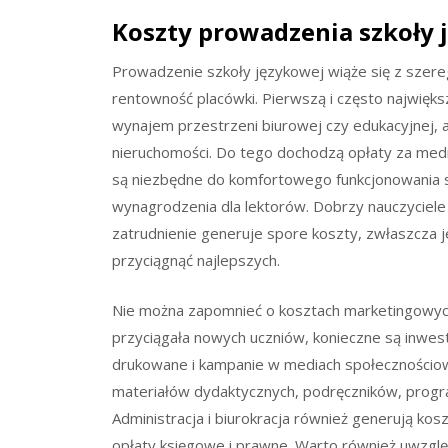
Koszty prowadzenia szkoły 
Prowadzenie szkoły językowej wiąże się z szer
rentowność placówki. Pierwszą i często najwięks
wynajem przestrzeni biurowej czy edukacyjnej, 
nieruchomości. Do tego dochodzą opłaty za media
są niezbędne do komfortowego funkcjonowania 
wynagrodzenia dla lektorów. Dobrzy nauczyciele j
zatrudnienie generuje spore koszty, zwłaszcza je
przyciągnąć najlepszych.
Nie można zapomnieć o kosztach marketingowych 
przyciągała nowych uczniów, konieczne są inwest
drukowane i kampanie w mediach społecznościowy
materiałów dydaktycznych, podręczników, prog
Administracja i biurokracja również generują ko
opłaty księgowe i prawne. Warto również uwzględ