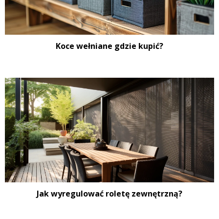
Koce wełniane gdzie kupić?
Jak wyregulować roletę zewnętrzną?