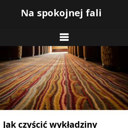
Skip
Na spokojnej fali
to
content
Jak czyścić wykładziny