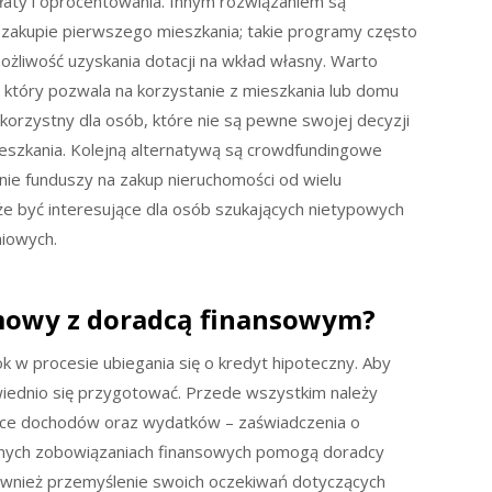
aty i oprocentowania. Innym rozwiązaniem są
zakupie pierwszego mieszkania; takie programy często
ożliwość uzyskania dotacji na wkład własny. Warto
 który pozwala na korzystanie z mieszkania lub domu
korzystny dla osób, które nie są pewne swojej decyzji
ieszkania. Kolejną alternatywą są crowdfundingowe
anie funduszy na zakup nieruchomości od wielu
e być interesujące dla osób szukających nietypowych
iowych.
zmowy z doradcą finansowym?
w procesie ubiegania się o kredyt hipoteczny. Aby
iednio się przygotować. Przede wszystkim należy
ce dochodów oraz wydatków – zaświadczenia o
innych zobowiązaniach finansowych pomogą doradcy
również przemyślenie swoich oczekiwań dotyczących