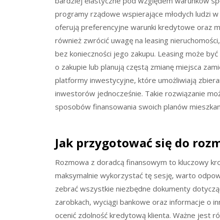
bardziej elastyczne pod względem warunków spł
programy rządowe wspierające młodych ludzi w 
oferują preferencyjne warunki kredytowe oraz m
również zwrócić uwagę na leasing nieruchomości,
bez konieczności jego zakupu. Leasing może być 
o zakupie lub planują częstą zmianę miejsca zam
platformy inwestycyjne, które umożliwiają zbier
inwestorów jednocześnie. Takie rozwiązanie moż
sposobów finansowania swoich planów mieszkan
Jak przygotować się do ro
Rozmowa z doradcą finansowym to kluczowy krok 
maksymalnie wykorzystać tę sesję, warto odpow
zebrać wszystkie niezbędne dokumenty dotyczą
zarobkach, wyciągi bankowe oraz informacje o 
ocenić zdolność kredytową klienta. Ważne jest 