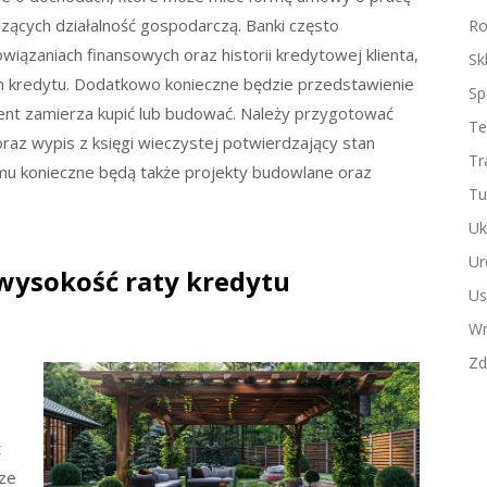
ących działalność gospodarczą. Banki często
Ro
iązaniach finansowych oraz historii kredytowej klienta,
Sk
em kredytu. Dodatkowo konieczne będzie przedstawienie
Sp
ient zamierza kupić lub budować. Należy przygotować
Te
raz wypis z księgi wieczystej potwierdzający stan
Tr
u konieczne będą także projekty budowlane oraz
Tu
Uk
Ur
 wysokość raty kredytu
Us
Wn
Zd
ć
sze