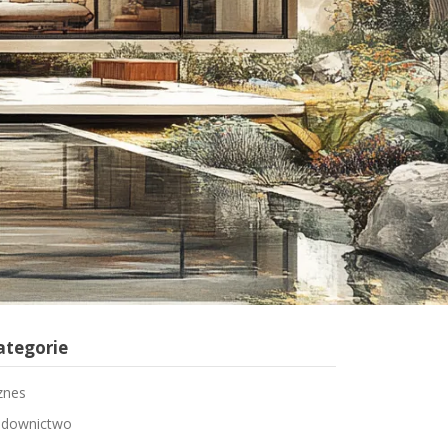
ategorie
znes
downictwo