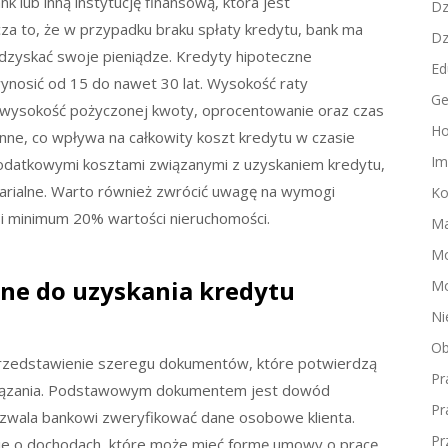
nk lub inną instytucję finansową, która jest
Dz
za to, że w przypadku braku spłaty kredytu, bank ma
Dz
odzyskać swoje pieniądze. Kredyty hipoteczne
Ed
wynosić od 15 do nawet 30 lat. Wysokość raty
Ge
ak wysokość pożyczonej kwoty, oprocentowanie oraz czas
Ho
nne, co wpływa na całkowity koszt kredytu w czasie
Im
z dodatkowymi kosztami związanymi z uzyskaniem kredytu,
otarialne. Warto również zwrócić uwagę na wymogi
Ko
i minimum 20% wartości nieruchomości.
Ma
M
ne do uzyskania kredytu
Mo
Ni
Ob
 przedstawienie szeregu dokumentów, które potwierdzą
Pr
owiązania. Podstawowym dokumentem jest dowód
Pr
ozwala bankowi zweryfikować dane osobowe klienta.
Pr
ie o dochodach, które może mieć formę umowy o pracę