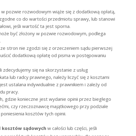
w pozwie rozwodowym wiąże się z dodatkową opłatą,
ą zgodne co do wartości przedmiotu sprawy, lub stanowi
owi, jeśli wartość ta jest sporna.
 może być złożony w pozwie rozwodowym, podlega
.
a ze stron nie zgodzi się z orzeczeniem sądu pierwszej
ała uiścić dodatkową opłatę od pisma w postępowaniu
li zdecydujemy się na skorzystanie z usług
ata lub radcy prawnego, należy liczyć się z kosztami
st ustalana indywidualnie z prawnikiem i zależy od
du pracy.
, gdzie konieczne jest wydanie opinii przez biegłego
iećmi, czy rzeczoznawcę majątkowego przy podziale
oniesienia kosztów tych opinii.
od kosztów sądowych
w całości lub części, jeśli