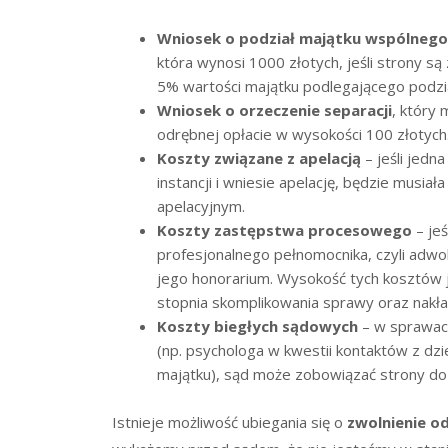
Wniosek o podział majątku wspólnego
która wynosi 1000 złotych, jeśli strony s
5% wartości majątku podlegającego podział
Wniosek o orzeczenie separacji
, który
odrębnej opłacie w wysokości 100 złotych
Koszty związane z apelacją
– jeśli jedn
instancji i wniesie apelację, będzie musi
apelacyjnym.
Koszty zastępstwa procesowego
– jeś
profesjonalnego pełnomocnika, czyli adwok
jego honorarium. Wysokość tych kosztów je
stopnia skomplikowania sprawy oraz nakła
Koszty biegłych sądowych
– w sprawach
(np. psychologa w kwestii kontaktów z dz
majątku), sąd może zobowiązać strony do p
Istnieje możliwość ubiegania się o
zwolnienie 