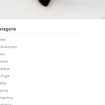
ategorie
znes
downictwo
ieci
iecko
ukacja
ologia
bby
prezy
mputery
rketing