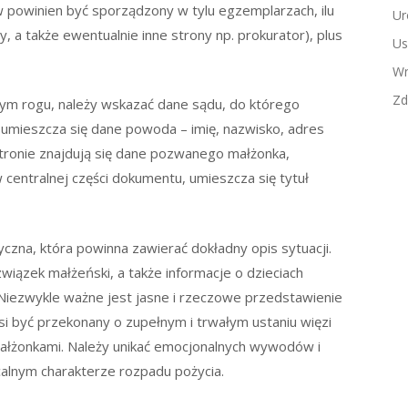
ew powinien być sporządzony w tylu egzemplarzach, ilu
Ur
a także ewentualnie inne strony np. prokurator), plus
Us
Wn
Zd
m rogu, należy wskazać dane sądu, do którego
, umieszcza się dane powoda – imię, nazwisko, adres
tronie znajdują się dane pozwanego małżonka,
 centralnej części dokumentu, umieszcza się tytuł
czna, która powinna zawierać dokładny opis sytuacji.
wiązek małżeński, a także informacje o dzieciach
 Niezwykle ważne jest jasne i rzeczowe przedstawienie
i być przekonany o zupełnym i trwałym ustaniu więzi
małżonkami. Należy unikać emocjonalnych wywodów i
acalnym charakterze rozpadu pożycia.