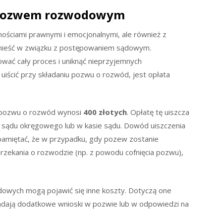
z pozwem rozwodowym
nościami prawnymi i emocjonalnymi, ale również z
onieść w związku z postępowaniem sądowym.
ować cały proces i uniknąć nieprzyjemnych
uiścić przy składaniu pozwu o rozwód, jest opłata
od pozwu o rozwód wynosi
400 złotych
. Opłatę tę uiszcza
 sądu okręgowego lub w kasie sądu. Dowód uiszczenia
pamiętać, że w przypadku, gdy pozew zostanie
zekania o rozwodzie (np. z powodu cofnięcia pozwu),
owych mogą pojawić się inne koszty. Dotyczą one
ładają dodatkowe wnioski w pozwie lub w odpowiedzi na