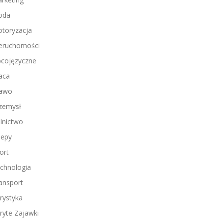
oda
toryzacja
eruchomości
cojęzyczne
aca
awo
zemysł
lnictwo
lepy
ort
chnologia
ansport
rystyka
ryte Zajawki