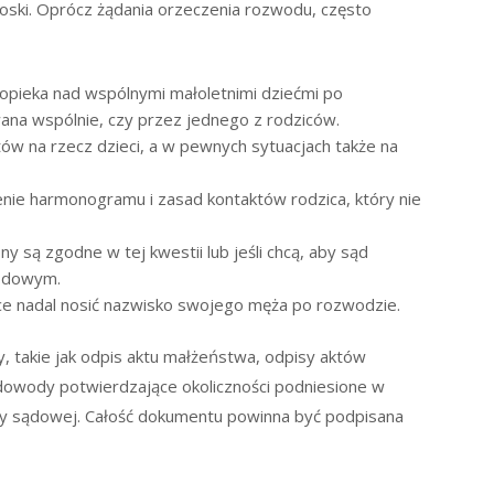
oski. Oprócz żądania orzeczenia rozwodu, często
opieka nad wspólnymi małoletnimi dziećmi po
na wspólnie, czy przez jednego z rodziców.
ów na rzecz dzieci, a w pewnych sytuacjach także na
enie harmonogramu i zasad kontaktów rodzica, który nie
ony są zgodne w tej kwestii lub jeśli chcą, aby sąd
wodowym.
e nadal nosić nazwisko swojego męża po rozwodzie.
takie jak odpis aktu małżeństwa, odpisy aktów
 dowody potwierdzające okoliczności podniesione w
aty sądowej. Całość dokumentu powinna być podpisana