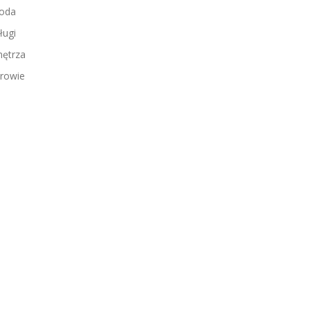
oda
ługi
ętrza
rowie