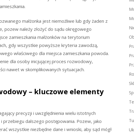
amieszkania.
M
Mo
 pozwanego małżonka jest niemożliwe lub gdy żaden z
Ni
e, pozew należy złożyć do sądu okręgowego
jsce zamieszkania małżonków na terytorium
Ob
kach, gdy wszystkie powyższe kryteria zawodzą,
Pr
owego właściwego dla miejsca zamieszkania powoda.
Pr
nie dla osoby inicjującej proces rozwodowy,
Pr
ści nawet w skomplikowanych sytuacjach.
Ro
Sk
wodowy – kluczowe elementy
Sp
Te
Tr
ący precyzji i uwzględnienia wielu istotnych
Tu
 i przebiegu dalszego postępowania. Pozew, jako
rać wszystkie niezbędne dane i wnioski, aby sąd mógł
Uk