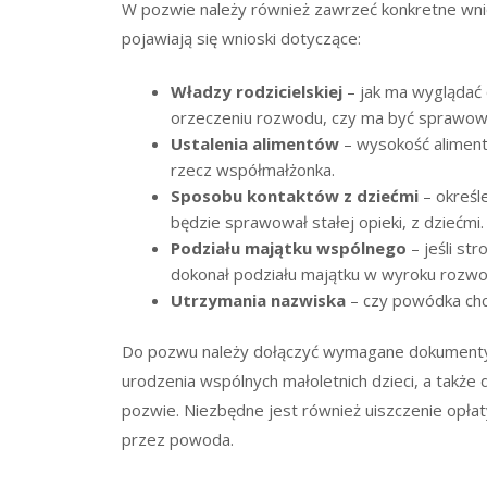
W pozwie należy również zawrzeć konkretne wni
pojawiają się wnioski dotyczące:
Władzy rodzicielskiej
– jak ma wyglądać 
orzeczeniu rozwodu, czy ma być sprawowa
Ustalenia alimentów
– wysokość aliment
rzecz współmałżonka.
Sposobu kontaktów z dziećmi
– określ
będzie sprawował stałej opieki, z dziećmi.
Podziału majątku wspólnego
– jeśli str
dokonał podziału majątku w wyroku roz
Utrzymania nazwiska
– czy powódka chc
Do pozwu należy dołączyć wymagane dokumenty, 
urodzenia wspólnych małoletnich dzieci, a także
pozwie. Niezbędne jest również uiszczenie opł
przez powoda.