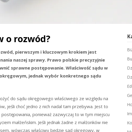
ew o rozwód?
K
Bi
ozwód, pierwszym i kluczowym krokiem jest
Bu
znania naszej sprawy. Prawo polskie precyzyjnie
pewnić sprawne postępowanie. Właściwość sądu w
Dz
okręgowym, jednak wybór konkretnego sądu
Dz
Ed
Ge
złożyć do sądu okręgowego właściwego ze względu na
Ho
, jeśli choć jedno z nich nadal tam przebywa. Jest to
Im
e postępowania, ponieważ zazwyczaj to w tym miejscu
yciem małżeńskim. Jeśli jednak żadne z małżonków nie
Ko
resem, wówczas właściwy będzie sąd okręgowy, w
Ma