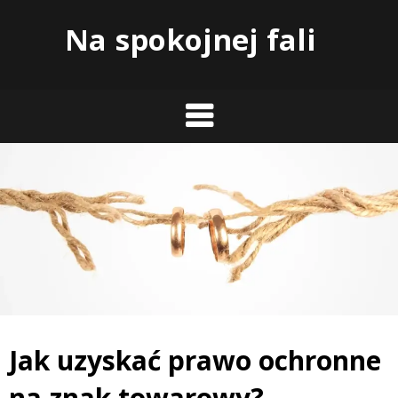
Skip
Na spokojnej fali
to
content
Jak uzyskać prawo ochronne
na znak towarowy?