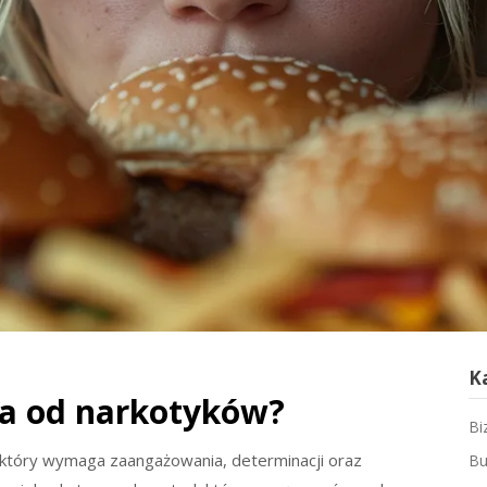
K
nia od narkotyków?
Bi
, który wymaga zaangażowania, determinacji oraz
Bu