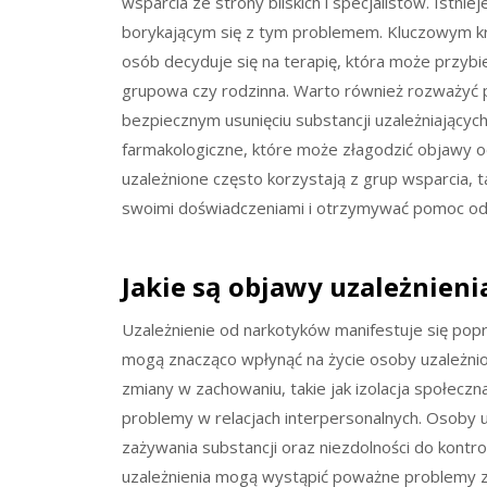
wsparcia ze strony bliskich i specjalistów. Ist
borykającym się z tym problemem. Kluczowym kro
osób decyduje się na terapię, która może przybie
grupowa czy rodzinna. Warto również rozważyć
bezpiecznym usunięciu substancji uzależniający
farmakologiczne, które może złagodzić objawy o
uzależnione często korzystają z grup wsparcia, t
swoimi doświadczeniami i otrzymywać pomoc od i
Jakie są objawy uzależnieni
Uzależnienie od narkotyków manifestuje się pop
mogą znacząco wpłynąć na życie osoby uzależnio
zmiany w zachowaniu, takie jak izolacja społecz
problemy w relacjach interpersonalnych. Osoby u
zażywania substancji oraz niezdolności do kont
uzależnienia mogą wystąpić poważne problemy z