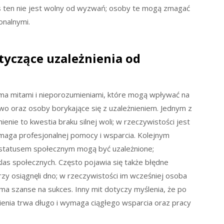
es ten nie jest wolny od wyzwań; osoby te mogą zmagać
onalnymi.
otyczące uzależnienia od
ma mitami i nieporozumieniami, które mogą wpływać na
o oraz osoby borykające się z uzależnieniem. Jednym z
enie to kwestia braku silnej woli; w rzeczywistości jest
aga profesjonalnej pomocy i wsparcia. Kolejnym
m statusem społecznym mogą być uzależnione;
 klas społecznych. Często pojawia się także błędne
órzy osiągnęli dno; w rzeczywistości im wcześniej osoba
 ma szanse na sukces. Inny mit dotyczy myślenia, że po
ienia trwa długo i wymaga ciągłego wsparcia oraz pracy