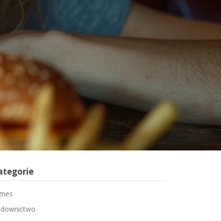
ategorie
znes
downictwo