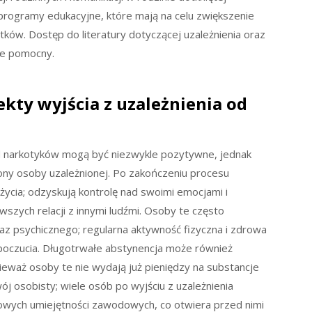
 programy edukacyjne, które mają na celu zwiększenie
tków. Dostęp do literatury dotyczącej uzależnienia oraz
le pomocny.
kty wyjścia z uzależnienia od
od narkotyków mogą być niezwykle pozytywne, jednak
ny osoby uzależnionej. Po zakończeniu procesu
życia; odzyskują kontrolę nad swoimi emocjami i
szych relacji z innymi ludźmi. Osoby te często
z psychicznego; regularna aktywność fizyczna i zdrowa
poczucia. Długotrwałe abstynencja może również
nieważ osoby te nie wydają już pieniędzy na substancje
j osobisty; wiele osób po wyjściu z uzależnienia
 nowych umiejętności zawodowych, co otwiera przed nimi