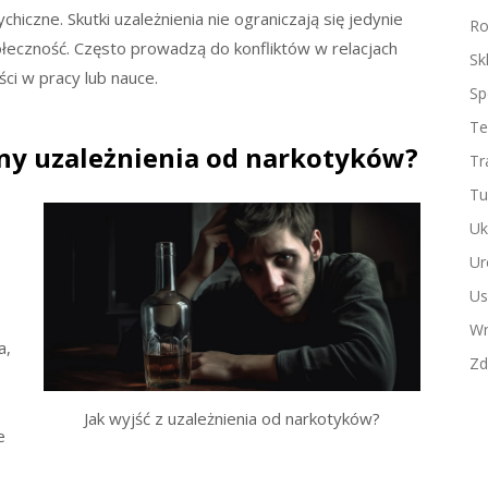
iczne. Skutki uzależnienia nie ograniczają się jedynie
Ro
ołeczność. Często prowadzą do konfliktów w relacjach
Sk
ci w pracy lub nauce.
Sp
Te
yny uzależnienia od narkotyków?
Tr
Tu
Uk
Ur
Us
Wn
a,
Zd
Jak wyjść z uzależnienia od narkotyków?
e