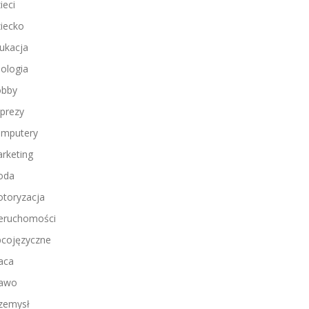
ieci
iecko
ukacja
ologia
bby
prezy
mputery
rketing
oda
toryzacja
eruchomości
cojęzyczne
aca
awo
zemysł