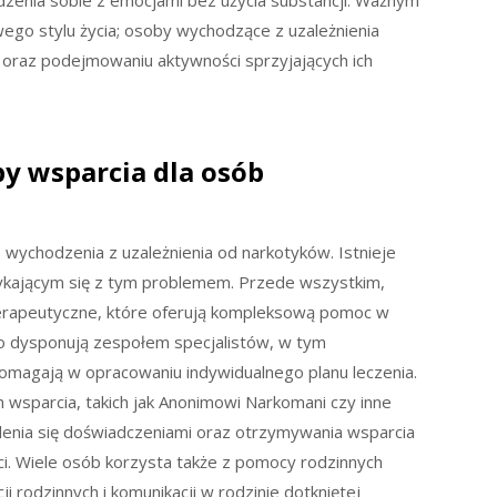
dzenia sobie z emocjami bez użycia substancji. Ważnym
go stylu życia; osoby wychodzące z uzależnienia
i oraz podejmowaniu aktywności sprzyjających ich
by wsparcia dla osób
ychodzenia z uzależnienia od narkotyków. Istnieje
kającym się z tym problemem. Przede wszystkim,
terapeutyczne, które oferują kompleksową pomoc w
sto dysponują zespołem specjalistów, w tym
omagają w opracowaniu indywidualnego planu leczenia.
wsparcia, takich jak Anonimowi Narkomani czy inne
ielenia się doświadczeniami oraz otrzymywania wsparcia
i. Wiele osób korzysta także z pomocy rodzinnych
 rodzinnych i komunikacji w rodzinie dotkniętej