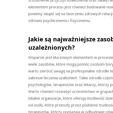
zrozumienie przyczyn uzależnienia oraz naukę ra
elementem procesu jest również budowanie nowe
powinny skupić się na tworzeniu zdrowych relacj
zdrowiu psychicznemu i fizycznemu.
Jakie są najważniejsze zaso
uzależnionych?
Wsparcie jest kluczowym elementem w procesie w
wiele zasobów, które mogą pomóc osobom bory
warto zwrócić uwagę na profesjonalne ośrodki 
zakresie leczenia uzależnień. Takie ośrodki czę
psychologów, terapeutów oraz lekarzy, którzy p
Warto również rozważyć uczestnictwo w grupach 
lokalne organizacje, które oferują możliwość dz
od osób, które przeszły przez podobne trudnośc
terapeutów, którzy pomagają w odbudowie relacji