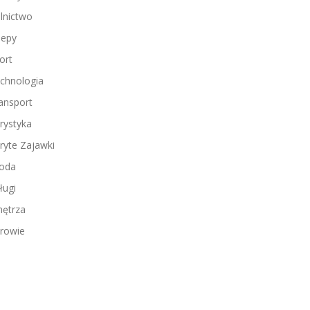
lnictwo
lepy
ort
chnologia
ansport
rystyka
ryte Zajawki
oda
ługi
ętrza
rowie