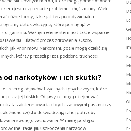
nieje wiele skutecznych metod, które mogą pomóc osobom
Dz
kiem jest rozpoznanie problemu i chęć zmiany. Wiele
Dz
rać różne formy, takie jak terapia indywidualna,
Ed
 programy detoksykacyjne, które pomagają w
Ge
ch z organizmu. Ważnym elementem jest także wsparcie
Ho
dstawienia i ułatwić proces zdrowienia. Osoby
Im
akich jak Anonimowi Narkomani, gdzie mogą dzielić się
nnych, którzy przeszli przez podobne trudności.
Ko
Ma
M
a od narkotyków i ich skutki?
Mo
rzez szereg objawów fizycznych i psychicznych, które
Ni
nej oraz jej bliskich. Objawy te mogą obejmować
Ob
na, utrata zainteresowania dotychczasowymi pasjami czy
Pr
zależnione często doświadczają silnej potrzeby
Pr
rolowania swojego zachowania. W miarę postępu
drowotne, takie jak uszkodzenia narządów
Pr