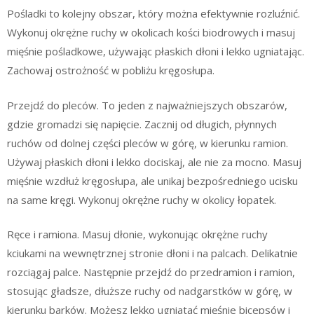
Pośladki to kolejny obszar, który można efektywnie rozluźnić.
Wykonuj okrężne ruchy w okolicach kości biodrowych i masuj
mięśnie pośladkowe, używając płaskich dłoni i lekko ugniatając.
Zachowaj ostrożność w pobliżu kręgosłupa.
Przejdź do pleców. To jeden z najważniejszych obszarów,
gdzie gromadzi się napięcie. Zacznij od długich, płynnych
ruchów od dolnej części pleców w górę, w kierunku ramion.
Używaj płaskich dłoni i lekko dociskaj, ale nie za mocno. Masuj
mięśnie wzdłuż kręgosłupa, ale unikaj bezpośredniego ucisku
na same kręgi. Wykonuj okrężne ruchy w okolicy łopatek.
Ręce i ramiona. Masuj dłonie, wykonując okrężne ruchy
kciukami na wewnętrznej stronie dłoni i na palcach. Delikatnie
rozciągaj palce. Następnie przejdź do przedramion i ramion,
stosując gładsze, dłuższe ruchy od nadgarstków w górę, w
kierunku barków. Możesz lekko ugniatać mięśnie bicepsów i