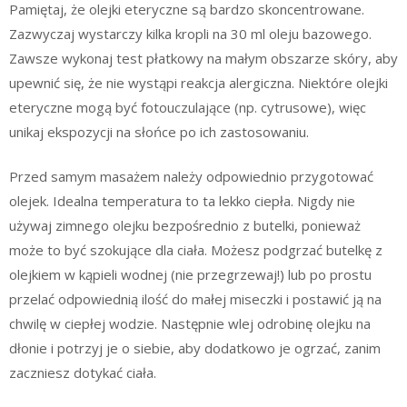
Pamiętaj, że olejki eteryczne są bardzo skoncentrowane.
Zazwyczaj wystarczy kilka kropli na 30 ml oleju bazowego.
Zawsze wykonaj test płatkowy na małym obszarze skóry, aby
upewnić się, że nie wystąpi reakcja alergiczna. Niektóre olejki
eteryczne mogą być fotouczulające (np. cytrusowe), więc
unikaj ekspozycji na słońce po ich zastosowaniu.
Przed samym masażem należy odpowiednio przygotować
olejek. Idealna temperatura to ta lekko ciepła. Nigdy nie
używaj zimnego olejku bezpośrednio z butelki, ponieważ
może to być szokujące dla ciała. Możesz podgrzać butelkę z
olejkiem w kąpieli wodnej (nie przegrzewaj!) lub po prostu
przelać odpowiednią ilość do małej miseczki i postawić ją na
chwilę w ciepłej wodzie. Następnie wlej odrobinę olejku na
dłonie i potrzyj je o siebie, aby dodatkowo je ogrzać, zanim
zaczniesz dotykać ciała.