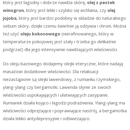
który jest łagodny i dobrze nawilża skórę,
olej z pestek
winogron
, który jest lekki i szybko się wchłania, czy
olej
jojoba
, który jest bardzo podobny w składzie do naturalnego
sebum skóry, dzięki czemu świetnie ją odżywia i chroni. Można
też użyć
oleju kokosowego
(nierafinowanego, który w
temperaturze pokojowej jest stały i trzeba go delikatnie
podgrzać) dla jego intensywnie nawilżających właściwości.
Do oleju bazowego dodajemy olejki eteryczne, które nadają
masażowi dodatkowe właściwości. Dla relaksacji
niezastąpione są olejki lawendowy, z rumianku rzymskiego,
ylang-ylang czy bergamotki. Lawenda słynie ze swoich
właściwości uspokajających i ułatwiających zasypanie.
Rumianek działa kojąco i łagodzi podrażnienia. Ylang-ylang ma
właściwości odprężające i poprawiające nastrój, a bergamotka
działa lekko antydepresyjnie i odświeżająco.