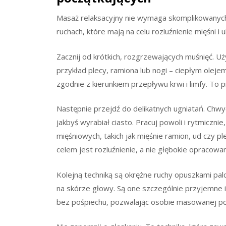
Masaż relaksacyjny nie wymaga skomplikowanych te
ruchach, które mają na celu rozluźnienie mięśni i
Zacznij od krótkich, rozgrzewających muśnięć. Uż
przykład plecy, ramiona lub nogi – ciepłym oleje
zgodnie z kierunkiem przepływu krwi i limfy. To p
Następnie przejdź do delikatnych ugniatań. Chwyć
jakbyś wyrabiał ciasto. Pracuj powoli i rytmicznie
mięśniowych, takich jak mięśnie ramion, ud czy p
celem jest rozluźnienie, a nie głębokie opracowan
Kolejną techniką są okrężne ruchy opuszkami pa
na skórze głowy. Są one szczególnie przyjemne i
bez pośpiechu, pozwalając osobie masowanej poc