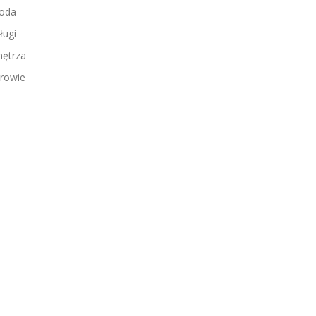
oda
ługi
ętrza
rowie