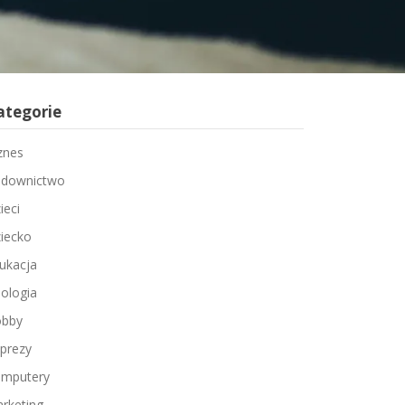
ategorie
znes
downictwo
ieci
iecko
ukacja
ologia
bby
prezy
mputery
rketing