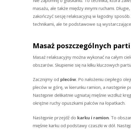
Nie zapomnij o głaskaniu. To technika, która za
masażu, ale także między innymi ruchami. Długie
zakończyć sesję relaksacyjną w łagodny sposó
technikami, ale te podstawowe są wystarczające
Masaż poszczególnych partii
Masaż relaksacyjny można wykonać na całym ciele,
obszarów. Skupienie się na kilku kluczowych par
Zacznijmy od
pleców
. Po nałożeniu ciepłego olej
pleców w górę, w kierunku ramion, a następnie p
Następnie delikatnie ugniataj mięśnie wzdłuż kr
okrężne ruchy opuszkami palców na łopatkach.
Następnie przejdź do
karku i ramion
. To obszar
mięśnie karku od podstawy czaszki w dół. Nastę