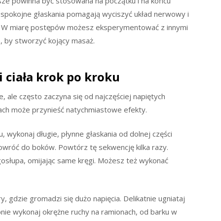
wsze powinna być stosowana na początku i na końcu
, spokojne głaskania pomagają wyciszyć układ nerwowy i
b. W miarę postępów możesz eksperymentować z innymi
, by stworzyć kojący masaż.
 ciała krok po kroku
 ale często zaczyna się od najczęściej napiętych
tiach może przynieść natychmiastowe efekty.
u, wykonaj długie, płynne głaskania od dolnej części
owróć do boków. Powtórz tę sekwencję kilka razy.
ęgosłupa, omijając same kręgi. Możesz też wykonać
y, gdzie gromadzi się dużo napięcia. Delikatnie ugniataj
pnie wykonaj okrężne ruchy na ramionach, od barku w