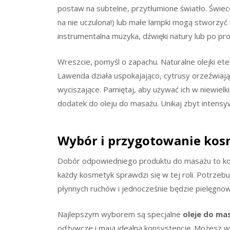
postaw na subtelne, przytłumione światło. Świe
na nie uczulona!) lub małe lampki mogą stworzyć
instrumentalna muzyka, dźwięki natury lub po pr
Wreszcie, pomyśl o zapachu. Naturalne olejki et
Lawenda działa uspokajająco, cytrusy orzeźwiaj
wyciszające. Pamiętaj, aby używać ich w niewielki
dodatek do oleju do masażu. Unikaj zbyt intens
Wybór i przygotowanie ko
Dobór odpowiedniego produktu do masażu to ko
każdy kosmetyk sprawdzi się w tej roli. Potrzeb
płynnych ruchów i jednocześnie będzie pielęgnow
Najlepszym wyborem są specjalne
oleje do ma
odżywcze i mają idealną konsystencję. Możesz wy