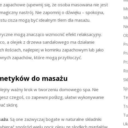
ce zapachowe (upewnij się, że osoba masowana nie jest
M
 magiczny nastrój. Nie zapomnij o dźwięku – spokojna,
Mo
ostu cisza mogą być idealnym tłem dla masażu.
Ni
eryczne mogą znacząco wzmocnić efekt relaksacyjny.
Ob
ąco, a olejek z drzewa sandałowego ma działanie
Pr
ch ilościach, najlepiej w kominku zapachowym lub jako
Pr
ywnych zapachów, które mogą przytłoczyć.
Pr
Ro
smetyków do masażu
Sk
Sp
lejny ważny krok w tworzeniu domowego spa. Nie
ujesz czegoś, co zapewni poślizg, ułatwi wykonywanie
Te
ać skórę.
Tr
Tu
sażu
. Są one zazwyczaj bogate w naturalne składniki
Uk
bierać spośród wielu opcji: oleju ze słodkich migdałów,