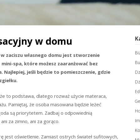
ksacyjny w domu
K
Bi
w zaciszu własnego domu jest stworzenie
Bu
o mini-spa, które możesz zaaranżować bez
 Najlepiej, jeśli będzie to pomieszczenie, gdzie
Dz
zgiełku.
Dz
Ed
oże to podstawa, dlatego rozważ użycie materaca,
Ge
ażu. Pamiętaj, że osoba masowana będzie leżeć
Ho
ygoda są priorytetem. Zadbaj o odpowiednią
Im
ni za zimno, ani za gorąco.
Ko
jest oświetlenie. Zamiast ostrych świateł sufitowych,
Ma