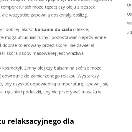
Ur
h temperaturach może tężeć) czy oleju z pestek
Us
, ale wszystkie zapewnią doskonały poślizg.
Wn
żyć dobrej jakości
balsamu do ciała
o lekkiej
Zd
óre mogą utrudniać ruchy i pozostawiać nieprzyjemne
ł dobrze tolerowany przez skórę i nie zawierał
eśli skóra osoby masowanej jest wrażliwa.
 kosmetyk. Zimny olej czy balsam na skórze może
ć odwrotnie do zamierzonego relaksu. Wystarczy
ebie, aby uzyskać odpowiednią temperaturę. Upewnij się,
, ręczniki i poduszki, aby nie przerywać masażu w
u relaksacyjnego dla