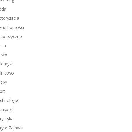
oda
toryzacja
eruchomości
cojęzyczne
aca
awo
zemysł
lnictwo
lepy
ort
chnologia
ansport
rystyka
ryte Zajawki