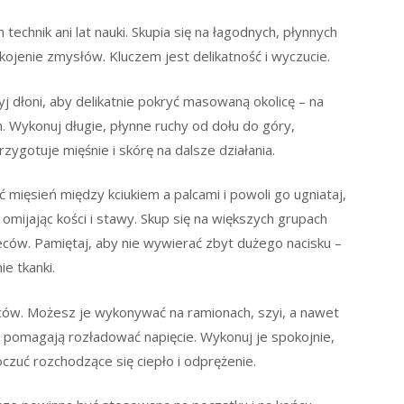
chnik ani lat nauki. Skupia się na łagodnych, płynnych
 ukojenie zmysłów. Kluczem jest delikatność i wyczucie.
yj dłoni, aby delikatnie pokryć masowaną okolicę – na
m. Wykonuj długie, płynne ruchy od dołu do góry,
rzygotuje mięśnie i skórę na dalsze działania.
 mięsień między kciukiem a palcami i powoli go ugniataj,
, omijając kości i stawy. Skup się na większych grupach
leców. Pamiętaj, aby nie wywierać zbyt dużego nacisku –
ie tkanki.
lców. Możesz je wykonywać na ramionach, szyi, a nawet
 pomagają rozładować napięcie. Wykonuj je spokojnie,
zuć rozchodzące się ciepło i odprężenie.