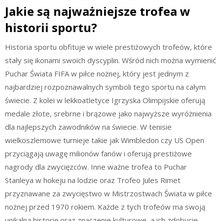
Jakie są najważniejsze trofea w
historii sportu?
Historia sportu obfituje w wiele prestiżowych trofeów, które
stały się ikonami swoich dyscyplin. Wśród nich można wymienić
Puchar Świata FIFA w piłce nożnej, który jest jednym z
najbardziej rozpoznawalnych symboli tego sportu na całym
świecie. Z kolei w lekkoatletyce Igrzyska Olimpijskie oferują
medale złote, srebrne i brązowe jako najwyższe wyróżnienia
dla najlepszych zawodników na świecie. W tenisie
wielkoszlemowe turnieje takie jak Wimbledon czy US Open
przyciągają uwagę milionów fanów i oferują prestiżowe
nagrody dla zwycięzców. Inne ważne trofea to Puchar
Stanleya w hokeju na lodzie oraz Trofeo Jules Rimet
przyznawane za zwycięstwo w Mistrzostwach Świata w piłce
nożnej przed 1970 rokiem. Każde z tych trofeów ma swoją
unikalną historię oraz znaczenie kulturowe, a ich zdobycie