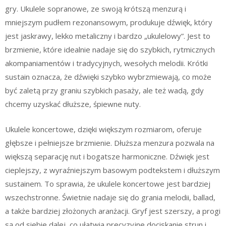
gry. Ukulele sopranowe, ze swoją krótszą menzurą i
mniejszym pudłem rezonansowym, produkuje dźwięk, który
jest jaskrawy, lekko metaliczny i bardzo „ukulelowy”. Jest to
brzmienie, które idealnie nadaje się do szybkich, rytmicznych
akompaniamentów i tradycyjnych, wesołych melodii. Krótki
sustain oznacza, że dźwięki szybko wybrzmiewają, co może
być zaletą przy graniu szybkich pasaży, ale też wadą, gdy
chcemy uzyskać dłuższe, śpiewne nuty.
Ukulele koncertowe, dzięki większym rozmiarom, oferuje
głębsze i pełniejsze brzmienie. Dłuższa menzura pozwala na
większą separację nut i bogatsze harmoniczne. Dźwięk jest
cieplejszy, z wyraźniejszym basowym podtekstem i dłuższym
sustainem. To sprawia, że ukulele koncertowe jest bardziej
wszechstronne. Świetnie nadaje się do grania melodii, ballad,
a także bardziej złożonych aranżacji. Gryf jest szerszy, a progi
są od siebie dalej, co ułatwia precyzyjne dociskanie strun i