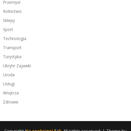
Przemysł
Rolnictwo
Sklepy
Sport
Technologia
Transport
Turystyka
Ukryte Zajawki
Uroda
Usługi
Wnętrza
Zdrowie
Copyright
Na spokojnej fali
. All rights reserved.
| Theme by