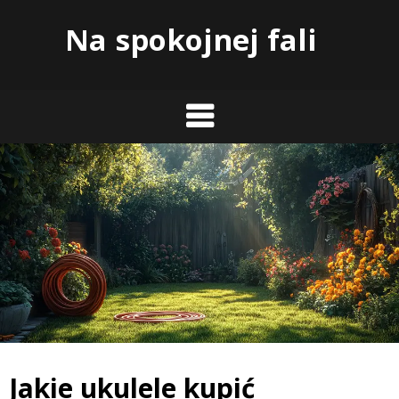
Skip
Na spokojnej fali
to
content
Jakie ukulele kupić