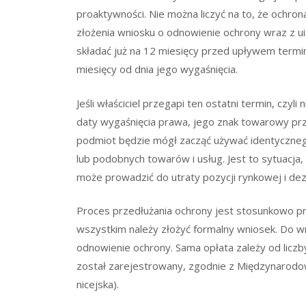
proaktywności. Nie można liczyć na to, że ochr
złożenia wniosku o odnowienie ochrony wraz z 
składać już na 12 miesięcy przed upływem termi
miesięcy od dnia jego wygaśnięcia.
Jeśli właściciel przegapi ten ostatni termin, czyl
daty wygaśnięcia prawa, jego znak towarowy prze
podmiot będzie mógł zacząć używać identyczneg
lub podobnych towarów i usług. Jest to sytuacja,
może prowadzić do utraty pozycji rynkowej i de
Proces przedłużania ochrony jest stosunkowo pro
wszystkim należy złożyć formalny wniosek. Do w
odnowienie ochrony. Sama opłata zależy od liczb
został zarejestrowany, zgodnie z Międzynarodową
nicejska).