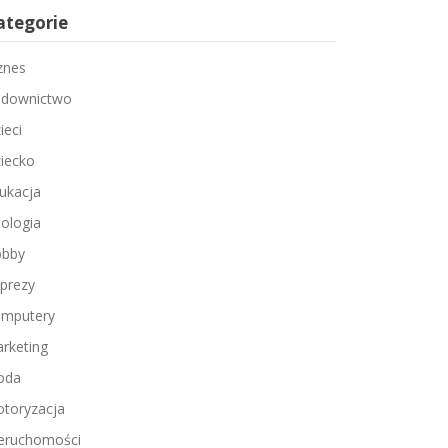
ategorie
znes
downictwo
ieci
iecko
ukacja
ologia
bby
prezy
mputery
rketing
oda
toryzacja
eruchomości