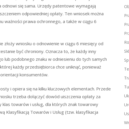
ona odnowi się sama. Urzędy patentowe wymagają
Ob
uiszczeniem odpowiedniej opłaty. Ten wniosek można
Pr
nu ważności prawa ochronnego, a także w ciągu 6
Pr
Pr
Ro
i nie złoży wniosku o odnowienie w ciągu 6 miesięcy od
stanie być chroniony. Oznacza to, że każdy inny
Sk
o lub podobnego znaku w odniesieniu do tych samych
Sp
 której każdy przedsiębiorca chce uniknąć, ponieważ
Te
zorientacji konsumentów.
Tr
Tu
sty i opiera się na kilku kluczowych elementach. Przede
Uk
niosku trzeba dołączyć dowód uiszczenia opłaty za
y klas towarów i usług, dla których znak towarowy
Ur
 Klasyfikacją Towarów i Usług (tzw. klasyfikacja
Us
Wn