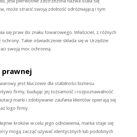
ad, jeśli pierwotnie zastrzeżona nazwa stała się
ów, może stracić swoją zdolność odróżniającą i tym
a się praw do znaku towarowego. Właściciel, z różnych
ochrony. Takie oświadczenie składa się w Urzędzie
aci swoją moc ochronną.
y prawnej
warowy jest kluczowe dla stabilności biznesu.
tywo firmy, budując jej tożsamość i rozpoznawalność
tacji marki i zdobywanie zaufania klientów opierają się
az logo firmy.
ejmie kroków w celu jego odnowienia, marka staje się
ębiorcy mogą zacząć używać identycznych lub podobnych