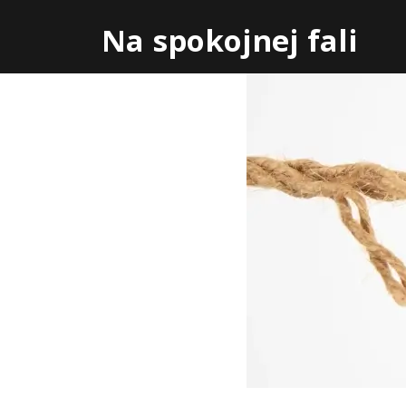
Skip
Na spokojnej fali
to
content