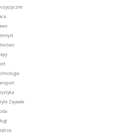
cojęzyczne
aca
awo
zemysł
lnictwo
lepy
ort
chnologia
ansport
rystyka
ryte Zajawki
oda
ługi
ętrza