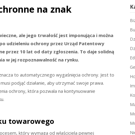
chronne na znak
K
Bi
Bu
ieczne, ale jego trwałość jest imponująca i można
Dz
e po udzieleniu ochrony przez Urząd Patentowy
Dz
ne przez 10 lat od daty zgłoszenia. To daje solidną
Ed
a w jej rozpoznawalność na rynku.
Ge
oznacza to automatycznego wygaśnięcia ochrony. Jest to
Ho
musi podjąć działanie, aby utrzymać swoje prawa.
Im
ienia ochrony, która pozwala na kontynuowanie
Ko
u.
Ma
M
aku towarowego
Mo
Ni
ocesem, który wymaga od właściciela pewnej