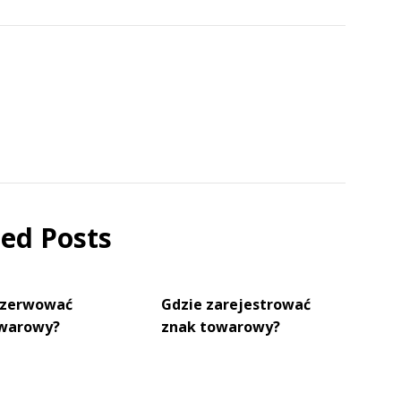
ted Posts
ezerwować
Gdzie zarejestrować
owarowy?
znak towarowy?