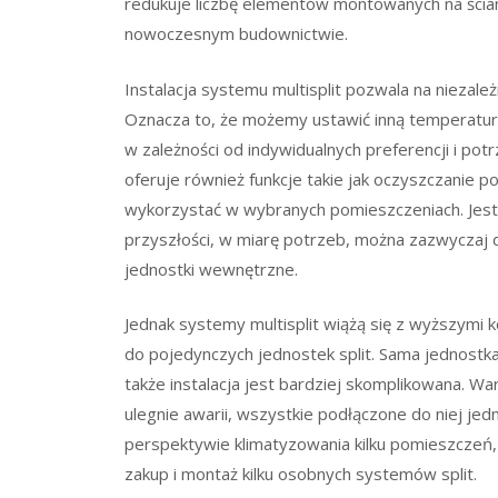
redukuje liczbę elementów montowanych na ścian
nowoczesnym budownictwie.
Instalacja systemu multisplit pozwala na nieza
Oznacza to, że możemy ustawić inną temperaturę w
w zależności od indywidualnych preferencji i p
oferuje również funkcje takie jak oczyszczanie po
wykorzystać w wybranych pomieszczeniach. Jest t
przyszłości, w miarę potrzeb, można zazwyczaj d
jednostki wewnętrzne.
Jednak systemy multisplit wiążą się z wyższymi 
do pojedynczych jednostek split. Sama jednostk
także instalacja jest bardziej skomplikowana. Wa
ulegnie awarii, wszystkie podłączone do niej je
perspektywie klimatyzowania kilku pomieszczeń, c
zakup i montaż kilku osobnych systemów split.