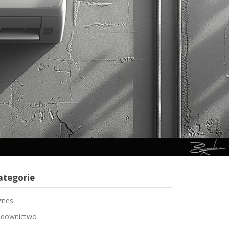
ategorie
znes
downictwo