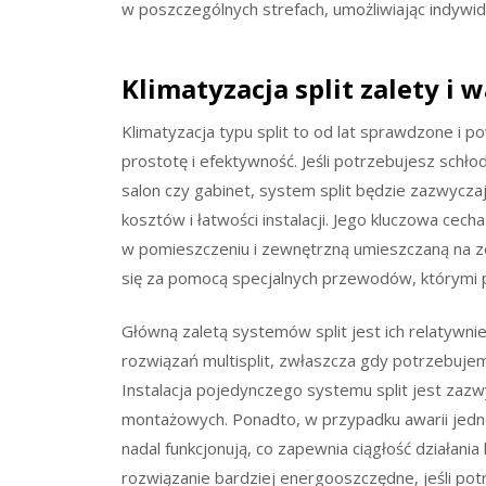
w poszczególnych strefach, umożliwiając indywi
Klimatyzacja split zalety i 
Klimatyzacja typu split to od lat sprawdzone i 
prostotę i efektywność. Jeśli potrzebujesz schłod
salon czy gabinet, system split będzie zazwyc
kosztów i łatwości instalacji. Jego kluczowa ce
w pomieszczeniu i zewnętrzną umieszczaną na 
się za pomocą specjalnych przewodów, którymi pł
Główną zaletą systemów split jest ich relatywnie
rozwiązań multisplit, zwłaszcza gdy potrzebujem
Instalacja pojedynczego systemu split jest zaz
montażowych. Ponadto, w przypadku awarii jed
nadal funkcjonują, co zapewnia ciągłość działania
rozwiązanie bardziej energooszczędne, jeśli pot