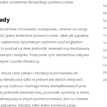
dualne ustawienia dla każdego pomieszczenia.
Ro
Sk
wady
Sp
Te
powszechnie stosowane rozwiązanie, cenione za swoją
zić jedno konkretne pomieszczenie, takie jak sypialnia,
Tr
zaj najbardziej optymalnym wyborem pod względem
Tu
cha to podział na dwie jednostki: wewnętrzną montowaną
Uk
zewnątrz budynku. Połączenie tych elementów odbywa
Ur
ynie czynnik chłodniczy.
Us
Wn
 niższa cena zakupu i instalacji w porównaniu do
y klimatyzacji tylko w jednym lub dwóch miejscach.
Zd
wyczaj szybsza i wymaga mniej skomplikowanych prac
nej jednostki wewnętrznej, pozostałe systemy w domu
 klimatyzacji w innych pomieszczeniach. Jest to również
rzebujemy chłodzić tylko jedno pomieszczenie,