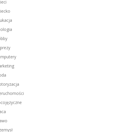
ieci
iecko
ukacja
ologia
bby
prezy
mputery
rketing
oda
toryzacja
eruchomości
cojęzyczne
aca
awo
zemysł