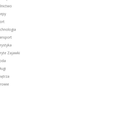
lnictwo
lepy
ort
chnologia
ansport
rystyka
ryte Zajawki
oda
ługi
ętrza
rowie