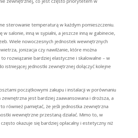
ie zewnętrznej, co jest często priorytetem w
leżne sterowanie temperaturą w każdym pomieszczeniu.
 salonie, inną w sypialni, a jeszcze inną w gabinecie,
otrzeb. Wiele nowoczesnych jednostek wewnętrznych
wietrza, jonizacja czy nawilżanie, które można
o rozwiązanie bardziej elastyczne i skalowalne – w
o istniejącej jednostki zewnętrznej dołączyć kolejne
kosztami początkowymi zakupu i instalacji w porównaniu
a zewnętrzna jest bardziej zaawansowana i droższa, a
rto również pamiętać, że jeśli jednostka zewnętrzna
dnostki wewnętrzne przestaną działać. Mimo to, w
zęsto okazuje się bardziej opłacalny i estetyczny niż