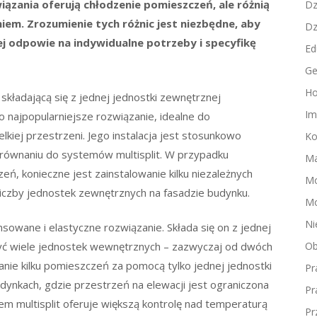
związania oferują chłodzenie pomieszczeń, ale różnią
Dz
niem. Zrozumienie tych różnic jest niezbędne, aby
Dz
j odpowie na indywidualne potrzeby i specyfikę
Ed
Ge
Ho
składającą się z jednej jednostki zewnętrznej
Im
o najpopularniejsze rozwiązanie, idealne do
kiej przestrzeni. Jego instalacja jest stosunkowo
Ko
orównaniu do systemów multisplit. W przypadku
Ma
zeń, konieczne jest zainstalowanie kilku niezależnych
M
liczby jednostek zewnętrznych na fasadzie budynku.
Mo
Ni
nsowane i elastyczne rozwiązanie. Składa się on z jednej
zyć wiele jednostek wewnętrznych – zazwyczaj od dwóch
Ob
anie kilku pomieszczeń za pomocą tylko jednej jednostki
Pr
dynkach, gdzie przestrzeń na elewacji jest ograniczona
Pr
em multisplit oferuje większą kontrolę nad temperaturą
Pr