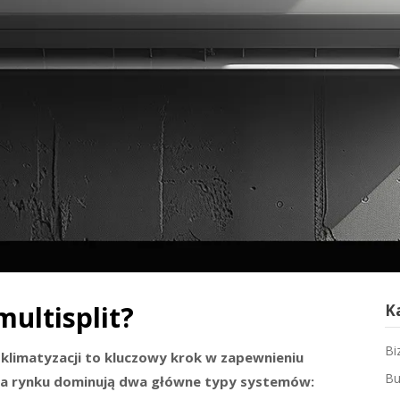
multisplit?
K
Bi
limatyzacji to kluczowy krok w zapewnieniu
Bu
Na rynku dominują dwa główne typy systemów: