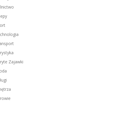
lnictwo
lepy
ort
chnologia
ansport
rystyka
ryte Zajawki
oda
ługi
ętrza
rowie