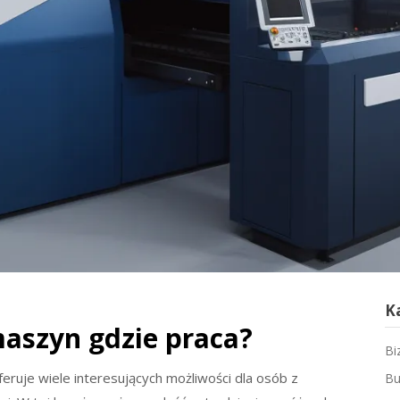
K
aszyn gdzie praca?
Bi
eruje wiele interesujących możliwości dla osób z
Bu