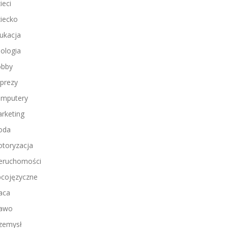
ieci
iecko
ukacja
ologia
bby
prezy
mputery
rketing
oda
toryzacja
eruchomości
cojęzyczne
aca
awo
zemysł