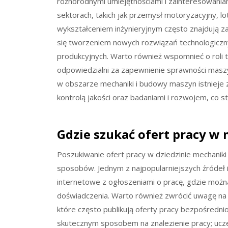
różnorodnymi umiejętnościami i zainteresowaniam
sektorach, takich jak przemysł motoryzacyjny, l
wykształceniem inżynieryjnym często znajdują zat
się tworzeniem nowych rozwiązań technologiczny
produkcyjnych. Warto również wspomnieć o roli te
odpowiedzialni za zapewnienie sprawności masz
w obszarze mechaniki i budowy maszyn istnieje
kontrolą jakości oraz badaniami i rozwojem, co st
Gdzie szukać ofert pracy w
Poszukiwanie ofert pracy w dziedzinie mechanik
sposobów. Jednym z najpopularniejszych źródeł 
internetowe z ogłoszeniami o pracę, gdzie można 
doświadczenia. Warto również zwrócić uwagę na s
które często publikują oferty pracy bezpośredni
skutecznym sposobem na znalezienie pracy; ucz