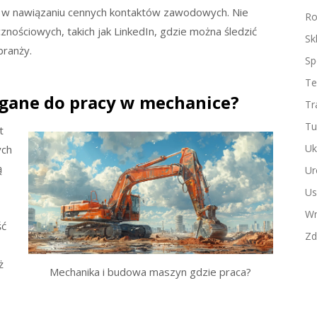
w nawiązaniu cennych kontaktów zawodowych. Nie
Ro
nościowych, takich jak LinkedIn, gdzie można śledzić
Sk
branży.
Sp
Te
agane do pracy w mechanice?
Tr
Tu
t
Uk
ych
ą
Ur
Us
Wn
ść
Zd
ż
Mechanika i budowa maszyn gdzie praca?