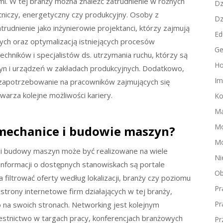
i. W tej branży można znaleźć zatrudnienie w różnych
Dz
otniczy, energetyczny czy produkcyjny. Osoby z
Dz
rudnienie jako inżynierowie projektanci, którzy zajmują
Ed
ch oraz optymalizacją istniejących procesów
Ge
chników i specjalistów ds. utrzymania ruchu, którzy są
Ho
yn i urządzeń w zakładach produkcyjnych. Dodatkowo,
Im
 zapotrzebowanie na pracowników zajmujących się
warza kolejne możliwości kariery.
Ko
Ma
M
 mechanice i budowie maszyn?
Mo
i i budowy maszyn może być realizowane na wiele
Ni
informacji o dostępnych stanowiskach są portale
Ob
filtrować oferty według lokalizacji, branży czy poziomu
Pr
trony internetowe firm działających w tej branży,
Pr
o na swoich stronach. Networking jest kolejnym
estnictwo w targach pracy, konferencjach branżowych
Pr