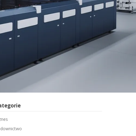
ategorie
znes
downictwo