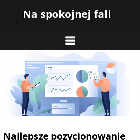
Skip
Na spokojnej fali
to
content
Najlepsze pozycjonowanie