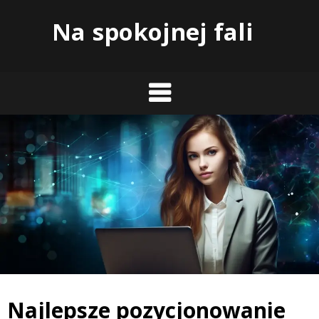
Skip
Na spokojnej fali
to
content
Najlepsze pozycjonowanie