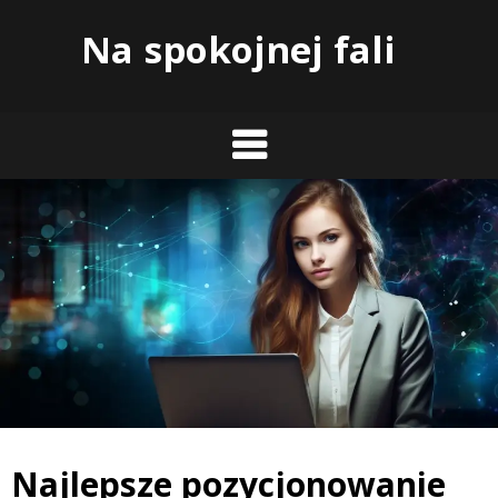
Skip
Na spokojnej fali
to
content
Najlepsze pozycjonowanie