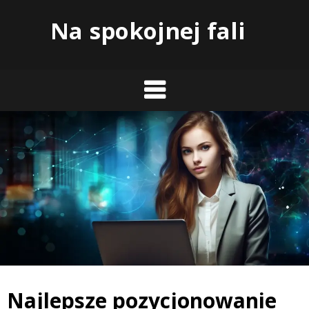
Skip
Na spokojnej fali
to
content
Najlepsze pozycjonowanie