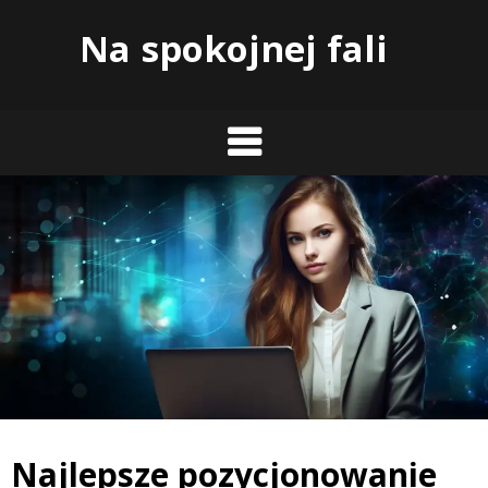
Skip
Na spokojnej fali
to
content
Najlepsze pozycjonowanie