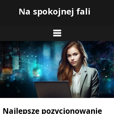
Skip
Na spokojnej fali
to
content
Najlepsze pozycjonowanie