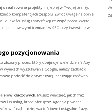
 o realizowane projekty, najlepiej w Twojej branży.
Wn
dzieć o kompetencjach zespołu. Zwróć uwagę na opinie
Zd
ji o jakości usług i satysfakcji ze współpracy. Warto
żąco z najnowszymi trendami w SEO i czy inwestuje w
ego pozycjonowania
o złożony proces, który obejmuje wiele działań. Aby
h w wynikach wyszukiwania Google, należy zadbać o
sowo podejść do optymalizacji, analizując zarówno
za słów kluczowych
. Musisz wiedzieć, jakich fraz
któw lub usług, które oferujesz. Agencja powinna
fikować najbardziej wartościowe i osiągalne frazy.