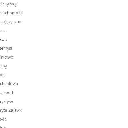
toryzacja
eruchomości
cojęzyczne
aca
awo
zemysł
lnictwo
lepy
ort
chnologia
ansport
rystyka
ryte Zajawki
oda
ługi