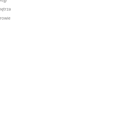
ętrza
rowie