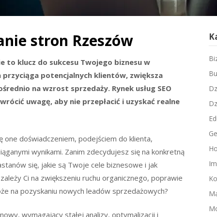
anie stron Rzeszów
K
Bi
e to klucz do sukcesu Twojego biznesu w
Bu
przyciąga potencjalnych klientów, zwiększa
ośrednio na wzrost sprzedaży. Rynek usług SEO
Dz
zwrócić uwagę, aby nie przepłacić i uzyskać realne
Dz
Ed
Ge
ię one doświadczeniem, podejściem do klienta,
Ho
ąganymi wynikami. Zanim zdecydujesz się na konkretną
Im
astanów się, jakie są Twoje cele biznesowe i jak
zależy Ci na zwiększeniu ruchu organicznego, poprawie
Ko
może na pozyskaniu nowych leadów sprzedażowych?
Ma
M
wy, wymagający stałej analizy, optymalizacji i