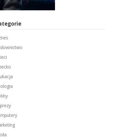
ategorie
znes
downictwo
ieci
iecko
ukacja
ologia
bby
prezy
mputery
rketing
oda