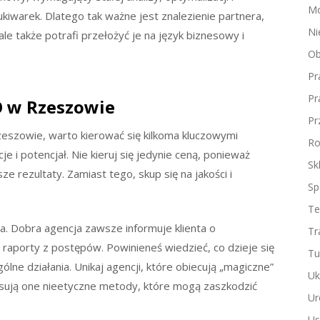
Mo
kiwarek. Dlatego tak ważne jest znalezienie partnera,
Ni
le także potrafi przełożyć je na język biznesowy i
Ob
Pr
Pr
O w Rzeszowie
Pr
eszowie, warto kierować się kilkoma kluczowymi
Ro
je i potencjał. Nie kieruj się jedynie ceną, ponieważ
Sk
e rezultaty. Zamiast tego, skup się na jakości i
Sp
Te
a. Dobra agencja zawsze informuje klienta o
Tr
raporty z postępów. Powinieneś wiedzieć, co dzieje się
Tu
lne działania. Unikaj agencji, które obiecują „magiczne”
Uk
osują one nieetyczne metody, które mogą zaszkodzić
Ur
Us