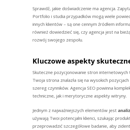
Sprawdź, jakie doświadczenie ma agencja. Zapytaj
Portfolio i studia przypadków mogą wiele powie
innych klientów – są one cennym źródłem informac
również dowiedzieć się, czy agencja jest na bie
rozwój swojego zespołu.
Kluczowe aspekty skuteczn
Skuteczne pozycjonowanie stron internetowych t
Twoja strona znalazła się na wysokich pozycjac
szereg czynników. Agencja SEO powinna komplek
techniczne, jak i merytoryczne aspekty witryny.
Jednym z najważniejszych elementów jest
anali
używają Twoi potencjalni klienci, szukając produ
przeprowadzić szczegółowe badanie, aby zidenty