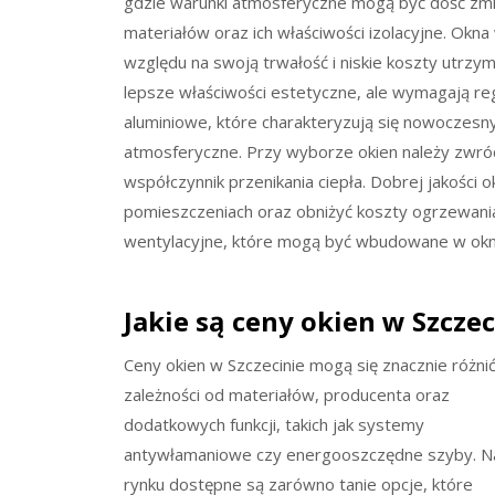
gdzie warunki atmosferyczne mogą być dość zmi
materiałów oraz ich właściwości izolacyjne. Okn
względu na swoją trwałość i niskie koszty utrzym
lepsze właściwości estetyczne, ale wymagają re
aluminiowe, które charakteryzują się nowoczes
atmosferyczne. Przy wyborze okien należy zwróc
współczynnik przenikania ciepła. Dobrej jakości
pomieszczeniach oraz obniżyć koszty ogrzewani
wentylacyjne, które mogą być wbudowane w okna
Jakie są ceny okien w Szczec
Ceny okien w Szczecinie mogą się znacznie różni
zależności od materiałów, producenta oraz
dodatkowych funkcji, takich jak systemy
antywłamaniowe czy energooszczędne szyby. N
rynku dostępne są zarówno tanie opcje, które