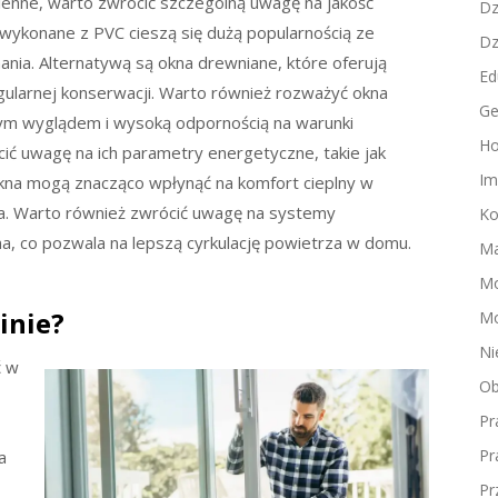
enne, warto zwrócić szczególną uwagę na jakość
Dz
a wykonane z PVC cieszą się dużą popularnością ze
Dz
ania. Alternatywą są okna drewniane, które oferują
Ed
gularnej konserwacji. Warto również rozważyć okna
Ge
nym wyglądem i wysoką odpornością na warunki
Ho
ić uwagę na ich parametry energetyczne, takie jak
Im
 okna mogą znacząco wpłynąć na komfort cieplny w
a. Warto również zwrócić uwagę na systemy
Ko
, co pozwala na lepszą cyrkulację powietrza w domu.
Ma
M
inie?
Mo
Ni
ć w
Ob
Pr
Pr
a
Pr