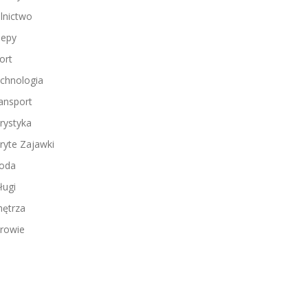
lnictwo
lepy
ort
chnologia
ansport
rystyka
ryte Zajawki
oda
ługi
ętrza
rowie