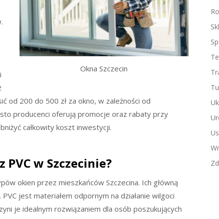
Ro
.
Sk
Sp
Te
Okna Szczecin
Tr
i
ż
Tu
ć od 200 do 500 zł za okno, w zależności od
Uk
zęsto producenci oferują promocje oraz rabaty przy
Ur
bniżyć całkowity koszt inwestycji.
Us
Wn
 z PVC w Szczecinie?
Zd
typów okien przez mieszkańców Szczecina. Ich główną
. PVC jest materiałem odpornym na działanie wilgoci
czyni je idealnym rozwiązaniem dla osób poszukujących