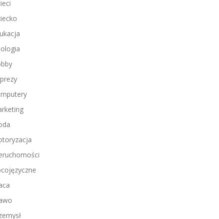
ieci
iecko
ukacja
ologia
bby
prezy
mputery
rketing
oda
toryzacja
eruchomości
cojęzyczne
aca
awo
zemysł