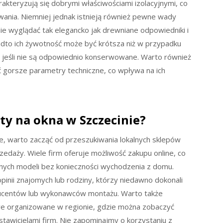
kteryzują się dobrymi właściwościami izolacyjnymi, co
wania. Niemniej jednak istnieją również pewne wady
e wyglądać tak elegancko jak drewniane odpowiedniki i
dto ich żywotność może być krótsza niż w przypadku
e jeśli nie są odpowiednio konserwowane. Warto również
 gorsze parametry techniczne, co wpływa na ich
rty na okna w Szczecinie?
ie, warto zacząć od przeszukiwania lokalnych sklepów
edaży. Wiele firm oferuje możliwość zakupu online, co
nych modeli bez konieczności wychodzenia z domu.
inii znajomych lub rodziny, którzy niedawno dokonali
ducentów lub wykonawców montażu. Warto także
e organizowane w regionie, gdzie można zobaczyć
awicielami firm. Nie zapominajmy o korzystaniu z