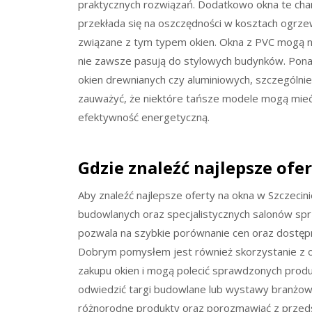
praktycznych rozwiązań. Dodatkowo okna te chara
przekłada się na oszczędności w kosztach ogrze
związane z tym typem okien. Okna z PVC mogą ni
nie zawsze pasują do stylowych budynków. Pona
okien drewnianych czy aluminiowych, szczególni
zauważyć, że niektóre tańsze modele mogą mieć
efektywność energetyczną.
Gdzie znaleźć najlepsze ofe
Aby znaleźć najlepsze oferty na okna w Szczecin
budowlanych oraz specjalistycznych salonów sprz
pozwala na szybkie porównanie cen oraz dostęp
Dobrym pomysłem jest również skorzystanie z op
zakupu okien i mogą polecić sprawdzonych pro
odwiedzić targi budowlane lub wystawy branżow
różnorodne produkty oraz porozmawiać z przedst