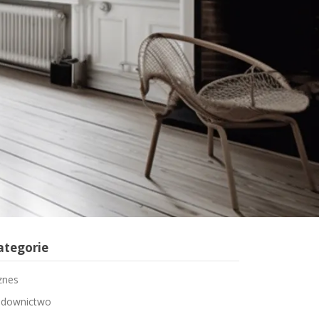
ategorie
znes
downictwo