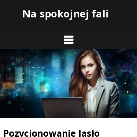
Skip
Na spokojnej fali
to
content
Pozycjonowanie Jasło