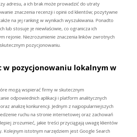
zy adresu, a ich brak może prowadzić do utraty
wanie znaczenia recenzji i opinii od klientów; pozytywne
e także na jej ranking w wynikach wyszukiwania. Ponadto
ch lub stosuje je niewłaściwie, co ogranicza ich
m rejonie. Niezrozumienie znaczenia linków zwrotnych
w skutecznym pozycjonowaniu.
c w pozycjonowaniu lokalnym w
 które mogą wspierać firmy w skutecznym
ie odpowiednich aplikacji i platform analitycznych
az analizę konkurencji. Jednym z najpopularniejszych
śledzenie ruchu na stronie internetowej oraz zachowań
piej zrozumieć, jakie treści przyciągają uwagę klientów
aty. Kolejnym istotnym narzędziem jest Google Search