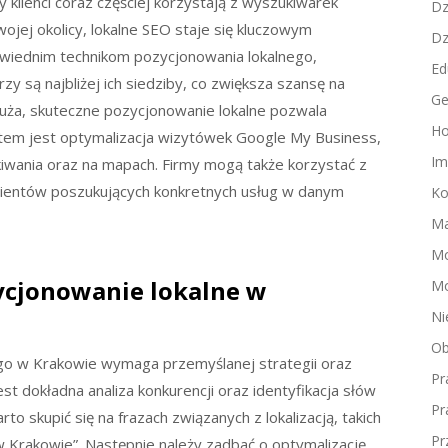
y klienci coraz częściej korzystają z wyszukiwarek
Dz
wojej okolicy, lokalne SEO staje się kluczowym
Dz
owiednim technikom pozycjonowania lokalnego,
Ed
y są najbliżej ich siedziby, co zwiększa szansę na
Ge
duża, skuteczne pozycjonowanie lokalne pozwala
Ho
ektem jest optymalizacja wizytówek Google My Business,
Im
kiwania oraz na mapach. Firmy mogą także korzystać z
klientów poszukujących konkretnych usług w danym
Ko
Ma
M
ycjonowanie lokalne w
Mo
Ni
Ob
go w Krakowie wymaga przemyślanej strategii oraz
Pr
st dokładna analiza konkurencji oraz identyfikacja słów
Pr
to skupić się na frazach związanych z lokalizacją, takich
Pr
w Krakowie”. Następnie należy zadbać o optymalizację