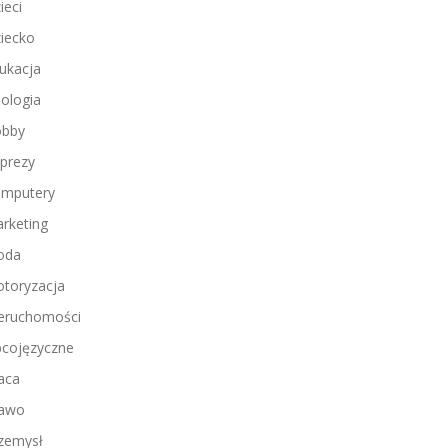
ieci
iecko
ukacja
ologia
bby
prezy
mputery
rketing
oda
toryzacja
eruchomości
cojęzyczne
aca
awo
zemysł