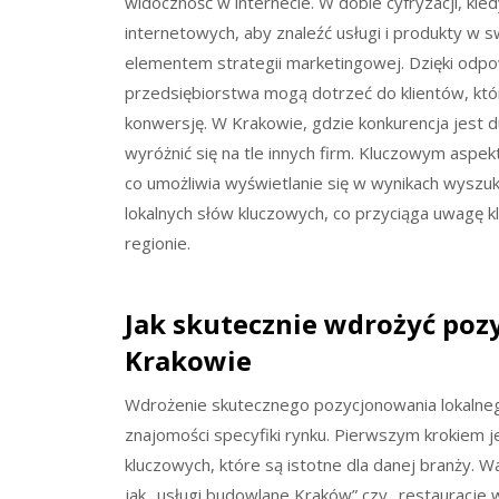
widoczność w internecie. W dobie cyfryzacji, kied
internetowych, aby znaleźć usługi i produkty w s
elementem strategii marketingowej. Dzięki odp
przedsiębiorstwa mogą dotrzeć do klientów, którz
konwersję. W Krakowie, gdzie konkurencja jest 
wyróżnić się na tle innych firm. Kluczowym asp
co umożliwia wyświetlanie się w wynikach wyszu
lokalnych słów kluczowych, co przyciąga uwagę 
regionie.
Jak skutecznie wdrożyć poz
Krakowie
Wdrożenie skutecznego pozycjonowania lokalne
znajomości specyfiki rynku. Pierwszym krokiem je
kluczowych, które są istotne dla danej branży. War
jak „usługi budowlane Kraków” czy „restauracje 