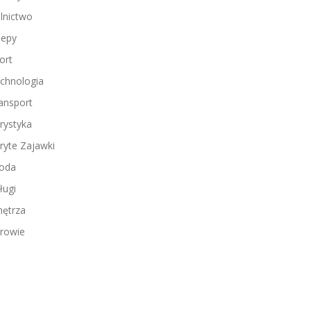
lnictwo
lepy
ort
chnologia
ansport
rystyka
ryte Zajawki
oda
ługi
ętrza
rowie