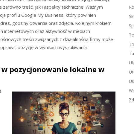
 zarówno treść, jak i aspekty techniczne. Ważnym
Ro
ja profilu Google My Business, który powinien
Sk
 adres, godziny otwarcia oraz zdjęcia. Kolejnym krokiem
Sp
ron internetowych oraz aktywność w mediach
Te
ściowych treści związanych z działalnością firmy może
Tr
poprawić pozycję w wynikach wyszukiwania.
Tu
Uk
 w pozycjonowanie lokalne w
Ur
Us
Wn
e
Zd