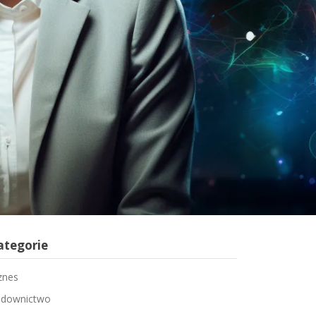
ategorie
znes
downictwo