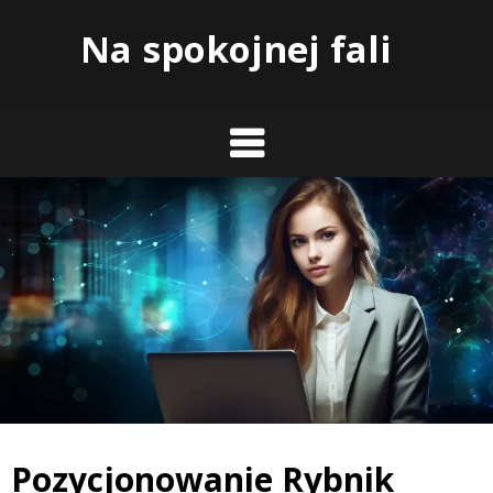
Skip
Na spokojnej fali
to
content
Pozycjonowanie Rybnik