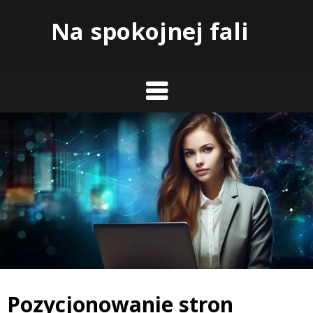
Skip
Na spokojnej fali
to
content
Pozycjonowanie stron