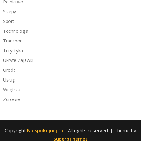
Rolnictwo
Sklepy
Sport
Technologia
Transport
Turystyka
Ukryte Zajawki
Uroda
Usługi
Wnętrza
Zdrowie
Copyright
Na spokojnej fali
. All rights reserved.
| Theme by
SuperbThemes