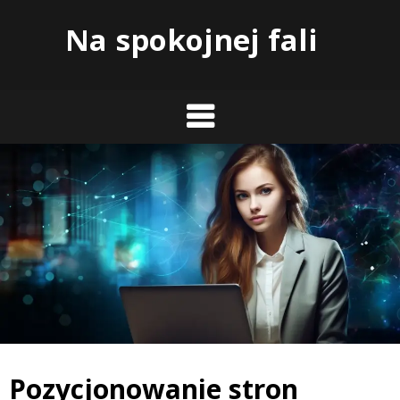
Skip
Na spokojnej fali
to
content
Pozycjonowanie stron