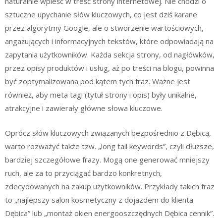
naturalnie wpleść w treść strony internetowej. Nie chodzi o
sztuczne upychanie słów kluczowych, co jest dziś karane
przez algorytmy Google, ale o stworzenie wartościowych,
angażujących i informacyjnych tekstów, które odpowiadają na
zapytania użytkowników. Każda sekcja strony, od nagłówków,
przez opisy produktów i usług, aż po treści na blogu, powinna
być zoptymalizowana pod kątem tych fraz. Ważne jest
również, aby meta tagi (tytuł strony i opis) były unikalne,
atrakcyjne i zawierały główne słowa kluczowe.
Oprócz słów kluczowych związanych bezpośrednio z Dębicą,
warto rozważyć także tzw. „long tail keywords”, czyli dłuższe,
bardziej szczegółowe frazy. Mogą one generować mniejszy
ruch, ale za to przyciągać bardzo konkretnych,
zdecydowanych na zakup użytkowników. Przykłady takich fraz
to „najlepszy salon kosmetyczny z dojazdem do klienta
Dębica” lub „montaż okien energooszczędnych Dębica cennik”.