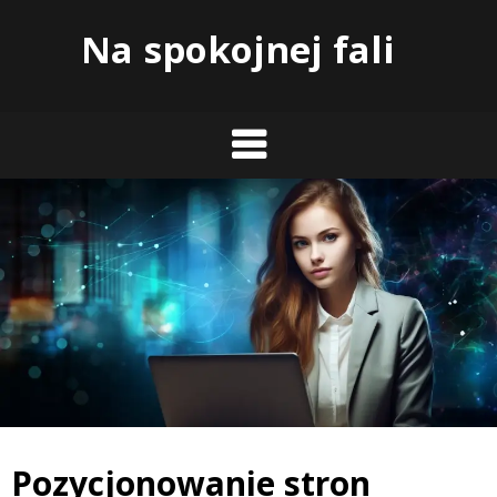
Skip
Na spokojnej fali
to
content
Pozycjonowanie stron