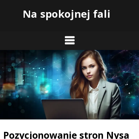
Skip
Na spokojnej fali
to
content
Pozycjonowanie stron Nysa