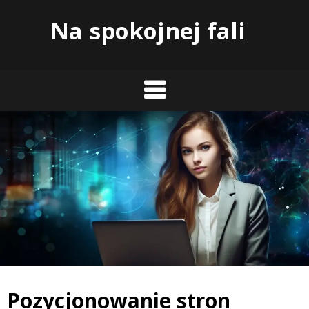
Skip
Na spokojnej fali
to
content
Pozycjonowanie stron