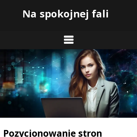
Skip
Na spokojnej fali
to
content
Pozycjonowanie stron