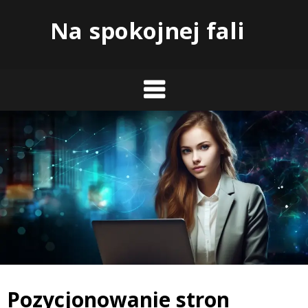
Skip
Na spokojnej fali
to
content
Pozycjonowanie stron