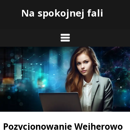
Skip
Na spokojnej fali
to
content
Pozycjonowanie Wejherowo