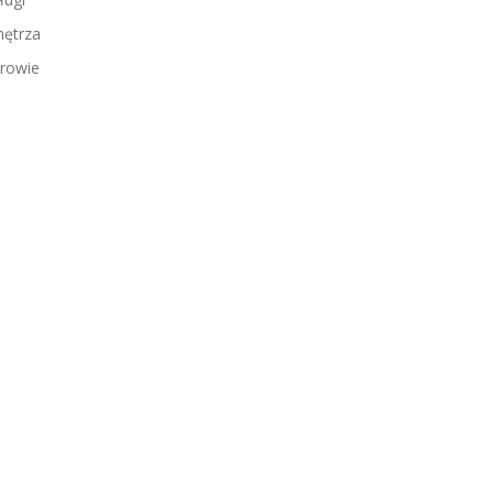
ętrza
rowie