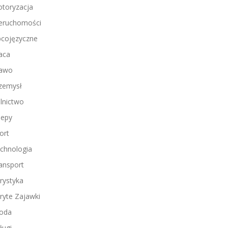
toryzacja
eruchomości
cojęzyczne
aca
awo
zemysł
lnictwo
lepy
ort
chnologia
ansport
rystyka
ryte Zajawki
oda
ługi