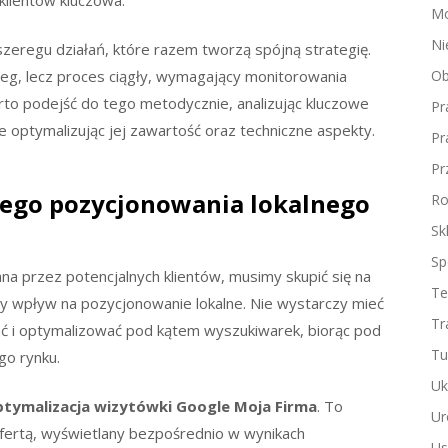
Mo
Ni
szeregu działań, które razem tworzą spójną strategię.
ieg, lecz proces ciągły, wymagający monitorowania
Ob
to podejść do tego metodycznie, analizując kluczowe
Pr
ie optymalizując jej zawartość oraz techniczne aspekty.
Pr
Pr
nego pozycjonowania lokalnego
Ro
Sk
Sp
na przez potencjalnych klientów, musimy skupić się na
Te
zy wpływ na pozycjonowanie lokalne. Nie wystarczy mieć
Tr
ać i optymalizować pod kątem wyszukiwarek, biorąc pod
Tu
go rynku.
Uk
ptymalizacja wizytówki Google Moja Firma
. To
Ur
ofertą, wyświetlany bezpośrednio w wynikach
Us