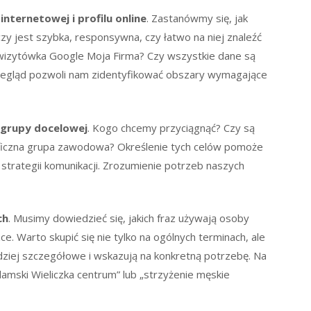
nternetowej i profilu online
. Zastanówmy się, jak
y jest szybka, responsywna, czy łatwo na niej znaleźć
 wizytówka Google Moja Firma? Czy wszystkie dane są
rzegląd pozwoli nam zidentyfikować obszary wymagające
i grupy docelowej
. Kogo chcemy przyciągnąć? Czy są
cyficzna grupa zawodowa? Określenie tych celów pomoże
trategii komunikacji. Zrozumienie potrzeb naszych
ch
. Musimy dowiedzieć się, jakich fraz używają osoby
e. Warto skupić się nie tylko na ogólnych terminach, ale
dziej szczegółowe i wskazują na konkretną potrzebę. Na
 damski Wieliczka centrum” lub „strzyżenie męskie