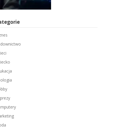
ategorie
znes
downictwo
ieci
iecko
ukacja
ologia
bby
prezy
mputery
rketing
oda