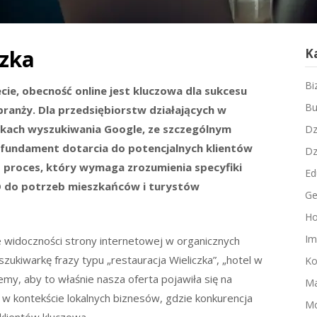
czka
K
Bi
cie, obecność online jest kluczowa dla sukcesu
Bu
y branży. Dla przedsiębiorstw działających w
ikach wyszukiwania Google, ze szczególnym
Dz
 fundament dotarcia do potencjalnych klientów
Dz
 to proces, który wymaga zrozumienia specyfiki
Ed
EO do potrzeb mieszkańców i turystów
Ge
Ho
Im
e widoczności strony internetowej w organicznych
ukiwarkę frazy typu „restauracja Wieliczka”, „hotel w
Ko
hcemy, aby to właśnie nasza oferta pojawiła się na
Ma
 w kontekście lokalnych biznesów, gdzie konkurencja
M
klientów kluczowa.