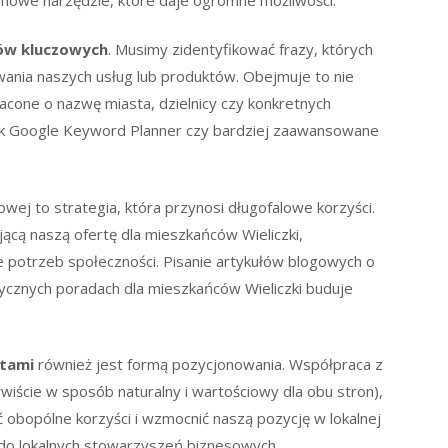
łów kluczowych
. Musimy zidentyfikować frazy, których
kiwania naszych usług lub produktów. Obejmuje to nie
acone o nazwę miasta, dzielnicy czy konkretnych
 jak Google Keyword Planner czy bardziej zaawansowane
owej to strategia, która przynosi długofalowe korzyści.
ą naszą ofertę dla mieszkańców Wieliczki,
ie potrzeb społeczności. Pisanie artykułów blogowych o
ktycznych poradach dla mieszkańców Wieliczki buduje
otami
również jest formą pozycjonowania. Współpraca z
wiście w sposób naturalny i wartościowy dla obu stron),
obopólne korzyści i wzmocnić naszą pozycję w lokalnej
 do lokalnych stowarzyszeń biznesowych.