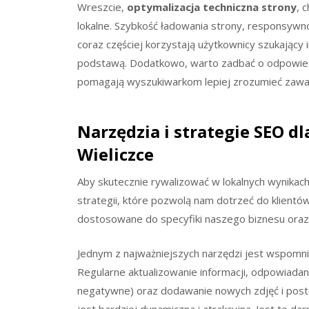
Wreszcie,
optymalizacja techniczna strony
, 
lokalne. Szybkość ładowania strony, responsywn
coraz częściej korzystają użytkownicy szukający 
podstawą. Dodatkowo, warto zadbać o odpowiedni
pomagają wyszukiwarkom lepiej zrozumieć zawart
Narzędzia i strategie SEO d
Wieliczce
Aby skutecznie rywalizować w lokalnych wynikac
strategii, które pozwolą nam dotrzeć do klientów
dostosowane do specyfiki naszego biznesu oraz 
Jednym z najważniejszych narzędzi jest wspomn
Regularne aktualizowanie informacji, odpowiadani
negatywne) oraz dodawanie nowych zdjęć i post
jest bardziej dynamiczna i atrakcyjna. Jest to d