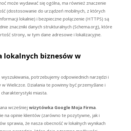
choć może wydawać się ogólna, ma również znaczenie
ość (dostosowanie do urządzeń mobilnych, z których
informacji lokalnie) i bezpieczne połączenie (HTTPS) są
e znaczniki danych strukturalnych (Schema.org), które
ość strony, w tym dane adresowe i lokalizacyjne.
la lokalnych biznesów w
h wyszukiwania, potrzebujemy odpowiednich narzędzi i
 w Wieliczce. Działania te powinny być przemyślane i
charakterystyki miasta.
iana wcześniej
wizytówka Google Moja Firma
.
e na opinie klientów (zarówno te pozytywne, jak i
ów sprawia, że nasza obecność w lokalnych wynikach
armowe narzędzie, które daje ogromne możliwości.