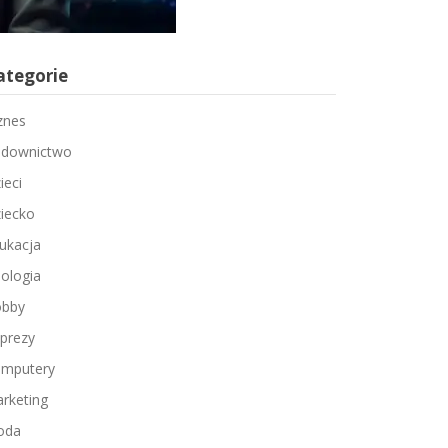
ategorie
znes
downictwo
ieci
iecko
ukacja
ologia
bby
prezy
mputery
rketing
oda