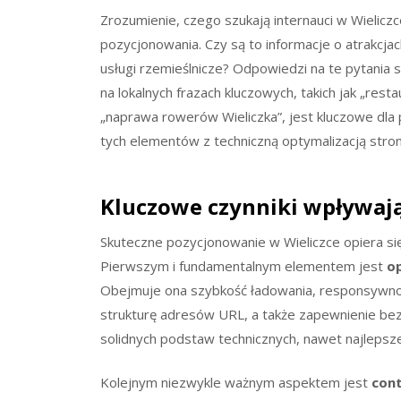
Zrozumienie, czego szukają internauci w Wielicz
pozycjonowania. Czy są to informacje o atrakcjac
usługi rzemieślnicze? Odpowiedzi na te pytania 
na lokalnych frazach kluczowych, takich jak „restau
„naprawa rowerów Wieliczka”, jest kluczowe dla 
tych elementów z techniczną optymalizacją stron
Kluczowe czynniki wpływają
Skuteczne pozycjonowanie w Wieliczce opiera się n
Pierwszym i fundamentalnym elementem jest
op
Obejmuje ona szybkość ładowania, responsywno
strukturę adresów URL, a także zapewnienie be
solidnych podstaw technicznych, nawet najlepsze
Kolejnym niezwykle ważnym aspektem jest
con