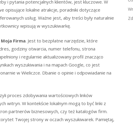
by i pytania potencjalnych klientów, jest kluczowe. W
Wn
we opisujące lokalne atrakcje, poradniki dotyczące
erowanych usług. Ważne jest, aby treści były naturalnie
Zd
żytkownicy wpisują w wyszukiwarkę.
e Moja Firma
. Jest to bezpłatne narzędzie, które
 adres, godziny otwarcia, numer telefonu, strona
upełniony i regularnie aktualizowany profil znacząco
ynikach wyszukiwania i na mapach Google, co jest
jonarnie w Wieliczce. Dbanie o opinie i odpowiadanie na
czyli proces zdobywania wartościowych linków
h witryn. W kontekście lokalnym mogą to być linki z
stron partnerów biznesowych, czy też katalogów firm.
utorytet Twojej strony w oczach wyszukiwarek. Pamiętaj,