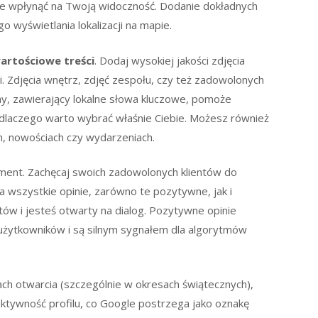
ie wpłynąć na Twoją widoczność. Dodanie dokładnych
wyświetlania lokalizacji na mapie.
artościowe treści
. Dodaj wysokiej jakości zdjęcia
i. Zdjęcia wnętrz, zdjęć zespołu, czy też zadowolonych
my, zawierający lokalne słowa kluczowe, pomoże
i dlaczego warto wybrać właśnie Ciebie. Możesz również
h, nowościach czy wydarzeniach.
ment. Zachęcaj swoich zadowolonych klientów do
 wszystkie opinie, zarówno te pozytywne, jak i
tów i jesteś otwarty na dialog. Pozytywne opinie
użytkowników i są silnym sygnałem dla algorytmów
ch otwarcia (szczególnie w okresach świątecznych),
ktywność profilu, co Google postrzega jako oznakę