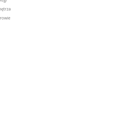
ętrza
rowie