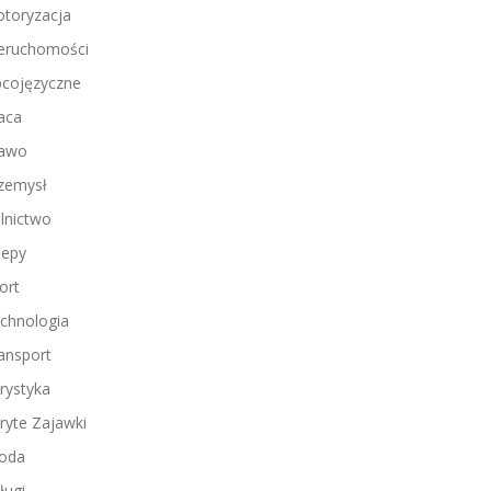
toryzacja
eruchomości
cojęzyczne
aca
awo
zemysł
lnictwo
lepy
ort
chnologia
ansport
rystyka
ryte Zajawki
oda
ługi