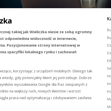
czka
K
Bi
znej takiej jak Wieliczka niesie ze sobą ogromny
Bu
est odpowiednia widoczność w internecie,
nia. Pozycjonowanie strony internetowej w
Dz
nia specyfiki lokalnego rynku i zachowań
Dz
Ed
Ge
ieżąco, korzystając z urządzeń mobilnych. Dlatego tak
Ho
 wtedy, gdy potencjalny klient jej potrzebuje. Dobrze
Im
yników wyszukiwania Google dla fraz związanych z
rednio na większy ruch, nowych klientów i wzrost
Ko
ciągła praca nad optymalizacją i zdobywaniem zaufania
Ma
M