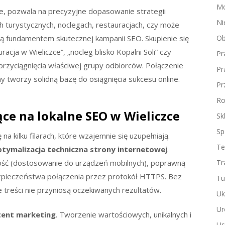
Mo
ce, pozwala na precyzyjne dopasowanie strategii
Ni
h turystycznych, noclegach, restauracjach, czy może
są fundamentem skutecznej kampanii SEO. Skupienie się
Ob
racja w Wieliczce”, „nocleg blisko Kopalni Soli” czy
Pr
przyciągnięcia właściwej grupy odbiorców. Połączenie
Pr
y tworzy solidną bazę do osiągnięcia sukcesu online.
Pr
Ro
ce na lokalne SEO w Wieliczce
Sk
Sp
a kilku filarach, które wzajemnie się uzupełniają.
Te
tymalizacja techniczna strony internetowej
.
ść (dostosowanie do urządzeń mobilnych), poprawną
Tr
zpieczeństwa połączenia przez protokół HTTPS. Bez
Tu
 treści nie przyniosą oczekiwanych rezultatów.
Uk
Ur
tent marketing
. Tworzenie wartościowych, unikalnych i
Us