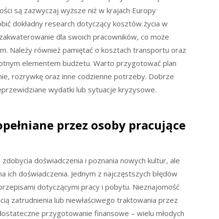
ści są zazwyczaj wyższe niż w krajach Europy
bić dokładny research dotyczący kosztów życia w
 zakwaterowanie dla swoich pracowników, co może
m. Należy również pamiętać o kosztach transportu oraz
totnym elementem budżetu. Warto przygotować plan
enie, rozrywkę oraz inne codzienne potrzeby. Dobrze
eprzewidziane wydatki lub sytuacje kryzysowe.
popełniane przez osoby pracujące
 zdobycia doświadczenia i poznania nowych kultur, ale
na ich doświadczenia. Jednym z najczęstszych błędów
 przepisami dotyczącymi pracy i pobytu. Nieznajomość
ą zatrudnienia lub niewłaściwego traktowania przez
dostateczne przygotowanie finansowe – wielu młodych