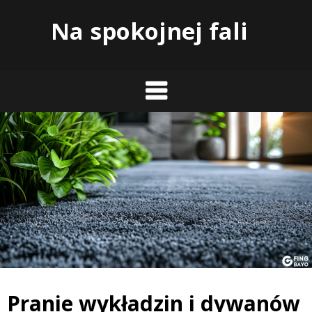
Skip
Na spokojnej fali
to
content
Pranie wykładzin i dywanów