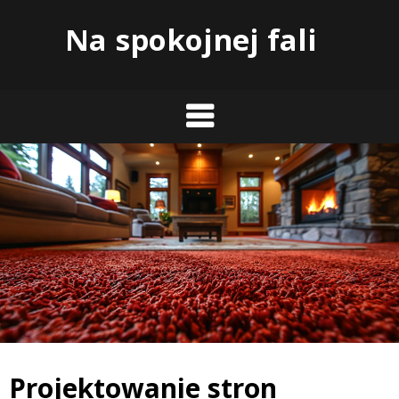
Skip
Na spokojnej fali
to
content
Projektowanie stron