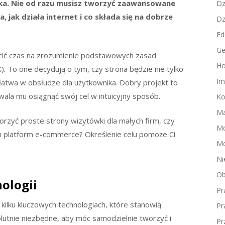
ka. Nie od razu musisz tworzyć zaawansowane
Dz
, jak działa internet i co składa się na dobrze
Dz
Ed
Ge
cić czas na zrozumienie podstawowych zasad
Ho
). To one decydują o tym, czy strona będzie nie tylko
Im
 łatwa w obsłudze dla użytkownika. Dobry projekt to
wala mu osiągnąć swój cel w intuicyjny sposób.
Ko
Ma
orzyć proste strony wizytówki dla małych firm, czy
M
 platform e-commerce? Określenie celu pomoże Ci
Mo
Ni
Ob
ologii
Pr
kilku kluczowych technologiach, które stanowią
Pr
olutnie niezbędne, aby móc samodzielnie tworzyć i
Pr