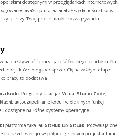
loperskimi dostępnymi w przeglądarkach internetowych.
ugowanie JavaScriptu oraz analizę wydajności strony.
 przyspieszy Twój proces nauki i rozwiązywania
cy
na efektywność pracy i jakość finalnego produktu. Na
ych opcji, które mogą wesprzeć Cię na każdym etapie
ko pracy to podstawa.
ora kodu
. Programy takie jak
Visual Studio Code
,
ładni, autouzupełnianie kodu i wiele innych funkcji
e i dostępne na różne systemy operacyjne.
t
i platforma taka jak
GitHub
lub
GitLab
. Pozwalają one
śniejszych wersji i współpracę z innymi projektantami.