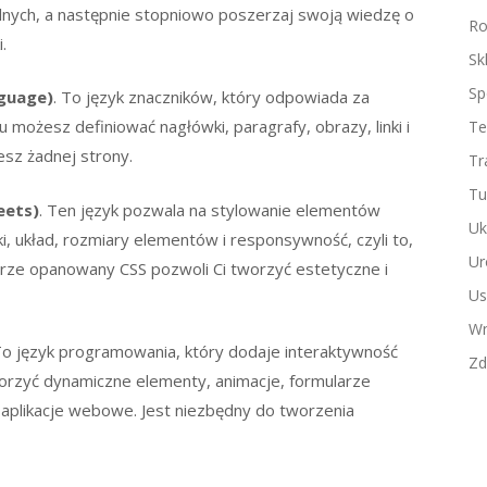
lnych, a następnie stopniowo poszerzaj swoją wiedzę o
Ro
.
Sk
Sp
guage)
. To język znaczników, który odpowiada za
mu możesz definiować nagłówki, paragrafy, obrazy, linki i
Te
sz żadnej strony.
Tr
Tu
eets)
. Ten język pozwala na stylowanie elementów
Uk
i, układ, rozmiary elementów i responsywność, czyli to,
Ur
brze opanowany CSS pozwoli Ci tworzyć estetyczne i
Us
Wn
To język programowania, który dodaje interaktywność
Zd
orzyć dynamiczne elementy, animacje, formularze
e aplikacje webowe. Jest niezbędny do tworzenia