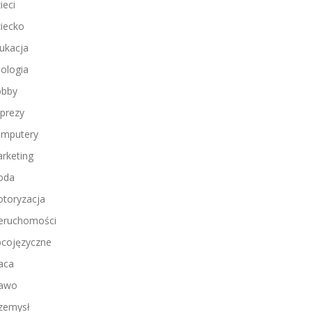
ieci
iecko
ukacja
ologia
bby
prezy
mputery
rketing
oda
toryzacja
eruchomości
cojęzyczne
aca
awo
zemysł