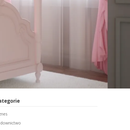
ategorie
znes
downictwo