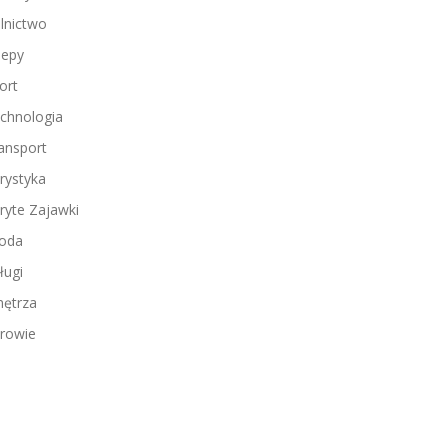
lnictwo
lepy
ort
chnologia
ansport
rystyka
ryte Zajawki
oda
ługi
ętrza
rowie