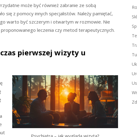
Przydatne może być również zabranie ze sobą
Ro
ło się z pomocy innych specjalistów. Należy pamiętać,
Sk
atego warto być szczerym i otwartym w rozmowie. Nie
Sp
h proponowanego leczenia czy metod terapeutycznych.
Te
Tr
zas pierwszej wizyty u
Tu
Uk
Ur
ię
Us
ę
Wn
ę
Zd
a
e
nut
Psychiatra – jak wygląda wizyta?