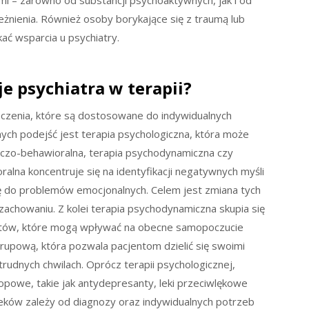
mi – zarówno od substancji psychoaktywnych, jak i od
eżnienia. Również osoby borykające się z traumą lub
ć wsparcia u psychiatry.
je psychiatra w terapii?
czenia, które są dostosowane do indywidualnych
ych podejść jest terapia psychologiczna, która może
awczo-behawioralna, terapia psychodynamiczna czy
lna koncentruje się na identyfikacji negatywnych myśli
ę do problemów emocjonalnych. Celem jest zmiana tych
chowaniu. Z kolei terapia psychodynamiczna skupia się
któw, które mogą wpływać na obecne samopoczucie
grupową, która pozwala pacjentom dzielić się swoimi
udnych chwilach. Oprócz terapii psychologicznej,
opowe, takie jak antydepresanty, leki przeciwlękowe
leków zależy od diagnozy oraz indywidualnych potrzeb