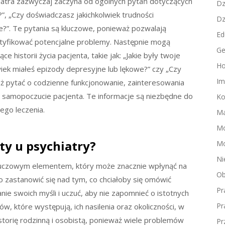
iatra zazwyczaj zaczyna od ogólnych pytań dotyczących
Dz
z?”, „Czy doświadczasz jakichkolwiek trudności
Dz
?”. Te pytania są kluczowe, ponieważ pozwalają
Ed
entyfikować potencjalne problemy. Następnie mogą
Ge
 historii życia pacjenta, takie jak: „Jakie były twoje
Ho
wiek miałeś epizody depresyjne lub lękowe?” czy „Czy
Im
ież pytać o codzienne funkcjonowanie, zainteresowania
 samopoczucie pacjenta. Te informacje są niezbędne do
Ko
ego leczenia.
Ma
M
ty u psychiatry?
Mo
Ni
kluczowym elementem, który może znacznie wpłynąć na
Ob
 zastanowić się nad tym, co chciałoby się omówić
Pr
e swoich myśli i uczuć, aby nie zapomnieć o istotnych
Pr
w, które występują, ich nasilenia oraz okoliczności, w
istorię rodzinną i osobistą, ponieważ wiele problemów
Pr