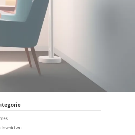
ategorie
znes
downictwo