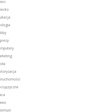
ieci
iecko
ukacja
ologia
bby
prezy
mputery
rketing
oda
toryzacja
eruchomości
cojęzyczne
aca
awo
zemysł