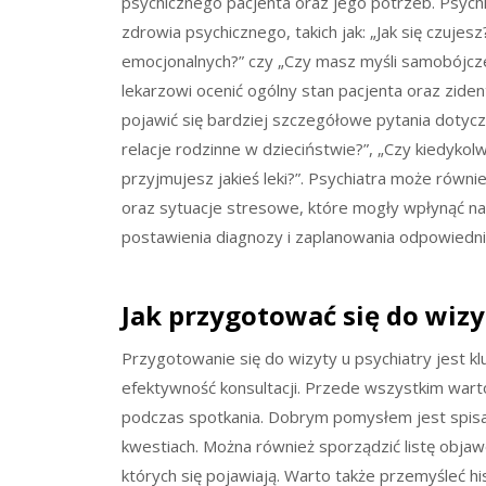
psychicznego pacjenta oraz jego potrzeb. Psych
zdrowia psychicznego, takich jak: „Jak się czujes
emocjonalnych?” czy „Czy masz myśli samobójcze
lekarzowi ocenić ogólny stan pacjenta oraz zid
pojawić się bardziej szczegółowe pytania dotyczące
relacje rodzinne w dzieciństwie?”, „Czy kiedykol
przyjmujesz jakieś leki?”. Psychiatra może równ
oraz sytuacje stresowe, które mogły wpłynąć na
postawienia diagnozy i zaplanowania odpowiedni
Jak przygotować się do wizy
Przygotowanie się do wizyty u psychiatry jest 
efektywność konsultacji. Przede wszystkim warto
podczas spotkania. Dobrym pomysłem jest spisani
kwestiach. Można również sporządzić listę objawó
których się pojawiają. Warto także przemyśleć h