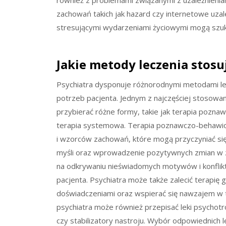
również z problemami związanymi z uzależnienia
zachowań takich jak hazard czy internetowe uzal
stresującymi wydarzeniami życiowymi mogą szuka
Jakie metody leczenia stosu
Psychiatra dysponuje różnorodnymi metodami le
potrzeb pacjenta. Jednym z najczęściej stosowan
przybierać różne formy, takie jak terapia pozn
terapia systemowa. Terapia poznawczo-behawiora
i wzorców zachowań, które mogą przyczyniać si
myśli oraz wprowadzenie pozytywnych zmian w za
na odkrywaniu nieświadomych motywów i konfli
pacjenta. Psychiatra może także zalecić terapię 
doświadczeniami oraz wspierać się nawzajem w tr
psychiatra może również przepisać leki psychotr
czy stabilizatory nastroju. Wybór odpowiednich 