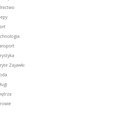
lnictwo
lepy
ort
chnologia
ansport
rystyka
ryte Zajawki
oda
ługi
ętrza
rowie