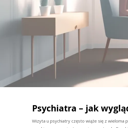
Psychiatra – jak wyglą
Wizyta u psychiatry często wiąże się z wieloma p